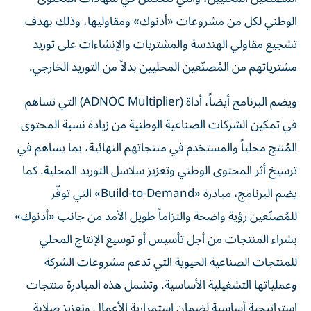
الوطني لكل من مشروعات «أدنوك» ومقاوليها، وذلك بهدف
تشجيع مقاولي الهندسة والمشتريات والإنشاءات على توريد
مشترياتهم من المُصنّعين المحليين بدلاً من التوريد الخارجي.
ويضم البرنامج أيضاً، أداة (ADNOC Multiplier) التي تساهم
في تمكين الشركات الصناعية الوطنية من زيادة نسبة المحتوى
المُنتج محلياً والمستخدم في منتجاتهم النهائية، بما يساهم في
ترسيخ أثر المحتوى الوطني وتعزيز سلاسل التوريد المحلية. كما
يضم البرنامج، مبادرة «Build-to-Demand» التي توفّر
للمُصنّعين رؤية واضحة والتزاماً طويل الأمد من جانب «أدنوك»
بشراء المنتجات من أجل تأسيس أو توسيع الإنتاج المحلي
للمنتجات الصناعية الحيوية التي تدعم مشروعات الشركة
وعملياتها التشغيلية الأساسية. وتشمل هذه المبادرة منتجات
استراتيجية أساسية لضمان استمرارية الأعمال وتعزيز صلابة