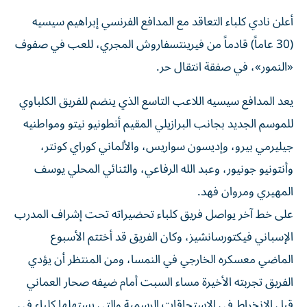
أعلن نادي كلباء التعاقد مع المدافع الفرنسي إبراهيم سيسيه
(30 عاماً) قادماً من فيرينتسفاروش المجري، للعب في صفوف
«النمور»، في صفقة انتقال حر.
يعد المدافع سيسيه اللاعب التاسع الذي ينضم للفريق الكلباوي
للموسم الجديد بجانب البرازيلي المقيم أنطونيو نيتو ومواطنيه
جيليرمي بيرو، وإديسون سواريس، والألماني كوراي كونتر،
وأنتونيو جونيور، وعبد الله الرفاعي، والثنائي المحلي يوسف
المهيري ومروان فهد.
على خط آخر يواصل فريق كلباء تحضيراته تحت إشراف المدرب
الإسباني فيكتورسانشيز، وكان الفريق قد أختتم الأسبوع
الماضي معسكره الخارجي في النمسا، ومن المنتظر أن يؤدي
الفريق تجربته الأخيرة مساء السبت أمام ضيفه صحار العماني
قبل الانخراط في الاستحاقات الرسمية والتي يستهلها كلباء في