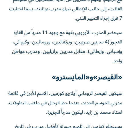
الفائت، إلى جانب الإيطالي بيرلو مدرب يونايتد، بينما اختارت
7 فرق إجراء التغيير الفني.
سيحضر المدرب الأوروبي بقوة مع وجود 11 مدرباً من القارة
العجوز (4 مدربين صربيين، وبرتغاليين، ورومانيين، وكرواتي،
وإسباني، وإيطالي)، مقابل مدربين برازيليين، ومدرب مواطن
واحد.
«القيصر»و«المايسترو»
سيكون القيصر الروماني أولاريو كوزمين، الاسم الأبرز في قائمة
مدربي الموسم الجديد، بعدما حط الرحال في ملعب البطولات،
استاد محمد بن زايد، ليكون مدرباً للجزيرة.
وسيتطلع كوزمين إلى تلميع صورته كأفضل مدرب في تاريخ