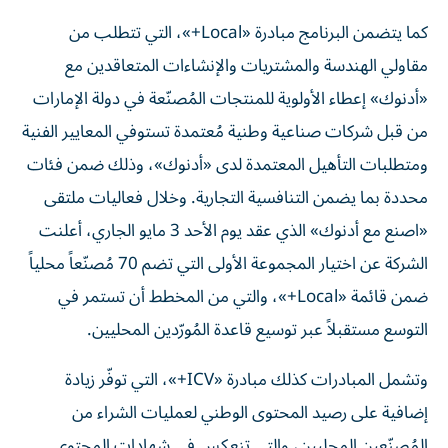
كما يتضمن البرنامج مبادرة «Local+»، التي تتطلب من
مقاولي الهندسة والمشتريات والإنشاءات المتعاقدين مع
«أدنوك» إعطاء الأولوية للمنتجات المُصنّعة في دولة الإمارات
من قبل شركات صناعية وطنية مُعتمدة تستوفي المعايير الفنية
ومتطلبات التأهيل المعتمدة لدى «أدنوك»، وذلك ضمن فئات
محددة بما يضمن التنافسية التجارية. وخلال فعاليات ملتقى
«اصنع مع أدنوك» الذي عقد يوم الأحد 3 مايو الجاري، أعلنت
الشركة عن اختيار المجموعة الأولى التي تضم 70 مُصنّعاً محلياً
ضمن قائمة «Local+»، والتي من المخطط أن تستمر في
التوسع مستقبلاً عبر توسيع قاعدة المُورّدين المحليين.
وتشمل المبادرات كذلك مبادرة «ICV+»، التي توفّر زيادة
إضافية على رصيد المحتوى الوطني لعمليات الشراء من
المُصنّعين المحليين، والتي تنعكس في شهادات المحتوى