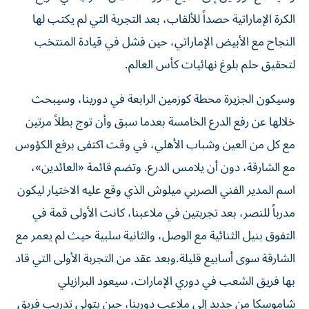
الكرة الإماراتية حصداً للألقاب، بعد التجربة التي لم يكتب لها
النجاح مع الأبيض الإماراتي، حين فشل في قيادة المنتخب
لتحقيق حلم بلوغ نهائيات كأس العالم.
وسيكون الجزيرة محطة كوزمين الرابعة في دورينا، وسيبحث
خلالها عن رفع الدرع الخامسة بعدما سبق وأن توج بطلاً مرتين
مع كل من العين وشباب الأهلي، في وقت اكتفى برفع الكؤوس
مع الشارقة، دون أن يلامس الدرع. وتضم قائمة «العائدين»،
اسم المدير الفني الصربي ميلوش الذي وقع عليه الاختيار ليكون
مدرباً للنصر، بعد تجربتين في ملاعبنا، كانت الأولى قمة في
التفوق بنيل الثنائية مع الوصل، والثانية سلبية حيث لم يعمر مع
الشارقة سوى أسابيع قليلة.وبعد عقد من التجربة الأولى التي قاد
بها فريق الشعب في دوري الإمارات، سيعود البرازيلي
شاموسكا من جديد إلى ملاعب دورينا، حين يتولى تدريب فريق