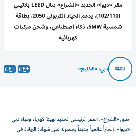
مقر «ديوا» الجديد «الشراع» ينال LEED بلاتيني
(102/110)، يدعم الحياد الكربوني 2050، بطاقة
شمسية 5MW، ذكاء اصطناعي، وشحن مركبات
كهربائية
دبي: «الخليج»
حقق «الشراع»، المقر الرئيسي الجديد لهيئة كهرباء ومياه دبي
«ديوا»، إنجازاً عالمياً جديداً بحصوله على شهادة الريادة في
الطاقة والتصميم البيئي «LEED» (فئة الإنشاءات الجديدة)،