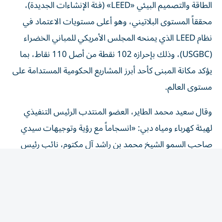
محققاً المستوى البلاتيني، وهو أعلى مستويات الاعتماد في
نظام LEED الذي يمنحه المجلس الأمريكي للمباني الخضراء
(USGBC)، وذلك بإحرازه 102 نقطة من أصل 110 نقاط، بما
يؤكد مكانة المبنى كأحد أبرز المشاريع الحكومية المستدامة على
مستوى العالم.
وقال سعيد محمد الطاير، العضو المنتدب الرئيس التنفيذي
لهيئة كهرباء ومياه دبي: «انسجاماً مع رؤية وتوجيهات سيدي
صاحب السمو الشيخ محمد بن راشد آل مكتوم، نائب رئيس
الدولة رئيس مجلس الوزراء حاكم دبي، رعاه الله، نحرص على أن
تسهم جميع مشاريعنا ومنشآتنا في تعزيز مكانة دبي كنموذج
عالمي للمدن الذكية والمستدامة.