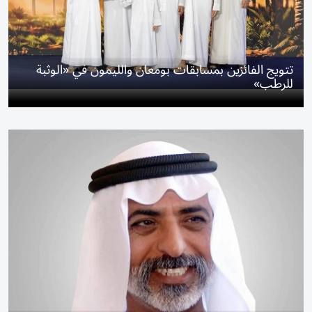
تتويج الفائزين بمسابقات بومعان والليمون في «الوثبة
للرطب»