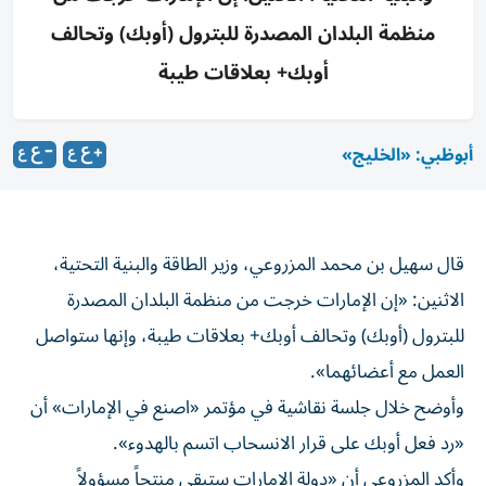
⁠منظمة البلدان المصدرة للبترول (أوبك) وتحالف
أوبك+ بعلاقات طيبة
أبوظبي: «الخليج»
قال ‌سهيل بن محمد المزروعي، وزير الطاقة والبنية التحتية،
الاثنين: «إن ‌الإمارات خرجت من ⁠منظمة البلدان المصدرة
للبترول (أوبك) وتحالف أوبك+ بعلاقات طيبة، ​وإنها ستواصل
‌العمل مع أعضائهما».
وأوضح خلال جلسة نقاشية في ⁠مؤتمر «اصنع في الإمارات» أن ​
«رد ‌فعل ‌أوبك على قرار الانسحاب اتسم ‌بالهدوء».
وأكد المزروعي أن «دولة الإمارات ستبقى منتجاً مسؤولاً