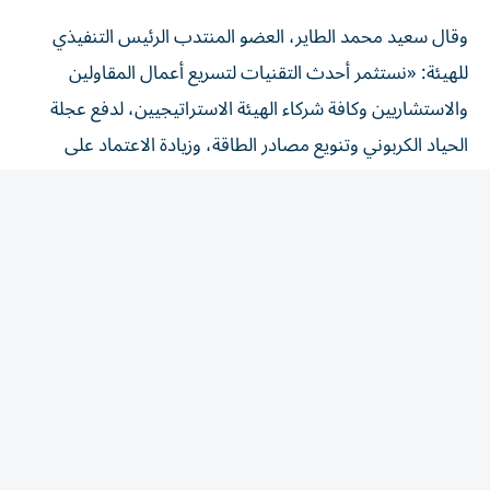
وقال سعيد محمد الطاير، العضو المنتدب الرئيس التنفيذي
للهيئة: «نستثمر أحدث التقنيات لتسريع أعمال المقاولين
والاستشاريين وكافة شركاء الهيئة الاستراتيجيين، لدفع عجلة
الحياد الكربوني وتنويع مصادر الطاقة، وزيادة الاعتماد على
الطاقة النظيفة والمتجددة.
وتسهم منصة «هب ريح» في تمكين الاستشاريين والمقاولين،
ضمن مبادرة «شمس دبي»، من التحقق المسبق من جودة
التصاميم وتسريع إجراءات الاعتماد وفق أعلى المعايير الفنية،
في إطار حرصنا على تطوير حلول رقمية متقدمة تدعم التوسع
في مشاريع الطاقة الشمسية وترسخ استدامة قطاع الطاقة
المتجددة والنظيفة في دبي.
وأوضح المهندس عبدالله الأغبري، النائب التنفيذي للرئيس
لقطاع تخطيط الطاقة والمياه (بالإنابة) في الهيئة، أن منصة