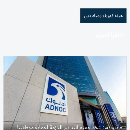
هيئة كهرباء ومياه دبي
اقرأ المزيد
«أدنوك»: نتخذ جميع التدابير اللازمة لحماية موظفينا