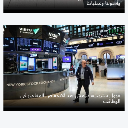
وأصولنا وعملياتنا
«وول ستريت» تنتعش بعد الانخفاض المفاجئ في
الوظائف