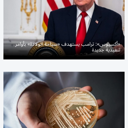
«أكسيوس»: ترامب يستهدف «سياحة الولادة» بأوامر
تنفيذية جديدة