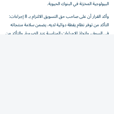
البيولوجية المخزنة في البنوك الحيوية.
وأكد القرار أن على صاحب حق التسويق الالتزام بـ 8 إجراءات:
التأكد من توفر نظام يقظة دوائية لديه، يضمن سلامة منتجاته
في السوق، واتخاذ الإجراءات المناسبة عند الضرورة. والتأكد من
أن جميع المعلومات المرتبطة بتوازن المنافع والمخاطر للمنتج
الطبي، تُبلّغ إلى الوحدة التنظيمية، وفق الضوابط والشروط
الواردة في الدليل. وإنشاء نظام لجمع التقارير المتعلقة بالآثار
المعاكسة المشتبه فيها الخاصة بمنتجاته المتداولة، وتسجيلها
والإبلاغ عنها مع الالتزام بتشريعات حماية البيانات. ووضع
أنظمة لتتبع تقارير الآثار المعاكسة ومتابعتها مع الالتزام
بالتشريعات المعمول بها والمتعلقة بحماية البيانات، الاحتفاظ
ببيانات اليقظة الدوائية وتقارير السلامة المتعلقة بكل منتج
طبي، بحسب التشريعات المعمول بها. وتوفير شخص مؤهل