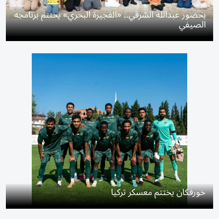
بحضور عبدالله الشرقي.. «الفجيرة البحري» يختتم برنامجه
الصيفي
خورفكان يختتم معسكر تركيا