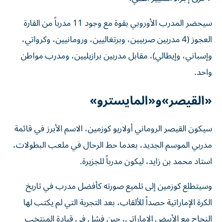
سيحضر المدرب الأوروبي بقوة مع وجود 11 مدرباً من القارة
العجوز (4 مدربين صربيين، وبرتغاليين، ورومانيين، وكرواتي،
وإسباني، وإيطالي)، مقابل مدربين برازيليين، ومدرب مواطن
واحد.
«القيصر»و«المايسترو»
سيكون القيصر الروماني أولاريو كوزمين، الاسم الأبرز في قائمة
مدربي الموسم الجديد، بعدما حط الرحال في ملعب البطولات،
استاد محمد بن زايد، ليكون مدرباً للجزيرة.
وسيتطلع كوزمين إلى تلميع صورته كأفضل مدرب في تاريخ
الكرة الإماراتية حصداً للألقاب، بعد التجربة التي لم يكتب لها
النجاح مع الأبيض الإماراتي، حين فشل في قيادة المنتخب