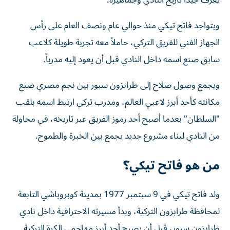
يعرف جيداً تاريخ النادي وجماهيره.
ويتواجد فاتح تيكي منذ حوالي عام ونصف العام على رأس
الجهاز الفني للفريق التركي، حاملاً معه تجربة طويلة كلاعب
سابق صنع اسمه داخل النادي قبل أن يعود إليه مدرباً.
ويجمع وصول صلاح إلى طرابزون سبور بين نجم مصري صنع
مكانته كأحد أبرز لاعبي العالم، ومدرب تركي ارتبط اسمه بلقب
"السلطان" بعدما أصبح أحد رموز الفريق عبر تاريخه، في محاولة
من النادي لبناء مشروع جديد يجمع بين الخبرة والطموح.
من هو فاتح تيكي؟
ولد فاتح تيكي في 9 سبتمبر 1977 بمدينة كوبروباشي التابعة
لمحافظة طرابزون التركية، وبدأ مسيرته الاحترافية داخل نادي
طرابزون سبور، قبل أن يصبح أحد أبرز مهاجمي الكرة التركية