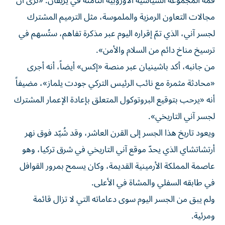
قمة المجموعة السياسية الأوروبية الثامنة في يريفان: «نرى أن
مجالات التعاون الرمزية والملموسة، مثل الترميم المشترك
لجسر آني، الذي تمّ إقراره اليوم عبر مذكرة تفاهم، ستُسهم في
ترسيخ مناخ دائم من السلام والأمن».
من جانبه، أكد باشينيان عبر منصة «إكس» أيضاً، أنه أجرى
«محادثة مثمرة مع نائب الرئيس التركي جودت يلماز»، مضيفاً
أنه «يرحب بتوقيع البروتوكول المتعلق بإعادة الإعمار المشترك
لجسر آني التاريخي».
ويعود تاريخ هذا الجسر إلى القرن العاشر، وقد شُيّد فوق نهر
أرتشاتشاي الذي يحدّ موقع آني التاريخي في شرق تركيا، وهو
عاصمة المملكة الأرمينية القديمة، وكان يسمح بمرور القوافل
في طابقه السفلي والمشاة في الأعلى.
ولم يبق من الجسر اليوم سوى دعاماته التي لا تزال قائمة
ومرئية.