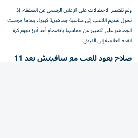
ولم تقتصر الاحتفالات على الإعلان الرسمي عن الصفقة، إذ
تحول تقديم اللاعب إلى مناسبة جماهيرية كبيرة، بعدما حرصت
الجماهير على التعبير عن حماسها بانضمام أحد أبرز نجوم كرة
القدم العالمية إلى الفريق.
صلاح يعود للعب مع سافيتش بعد 11
عاماً
وجد صلاح في طرابزون سبور زميله السابق الصربي ستيفان
سافيتش، بعدما سبق أن لعب الثنائي معاً بقميص فيورنتينا
خلال موسم 2014-2015.
وانضم صلاح إلى فيورنتينا في فبراير 2015 قادماً من تشيلسي
على سبيل الإعارة، وقدم فترة قصيرة لكنها كانت مليئة بالتألق،