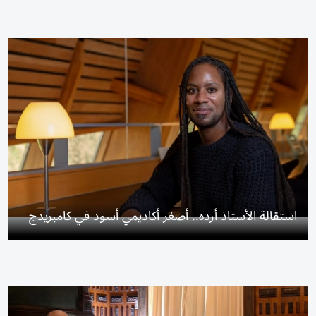
استقالة الأستاذ أرده.. أصغر أكاديمي أسود في كامبريدج