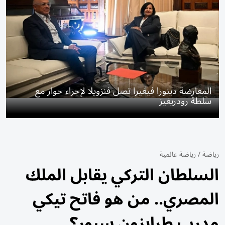
المعارضة دينورا فيغيرا تصل فنزويلا لإجراء حوار مع
سلطة رودريغيز
رياضة
/
رياضة عالمية
السلطان التركي يقابل الملك
المصري.. من هو فاتح تيكي
مدرب طرابزون سبور؟