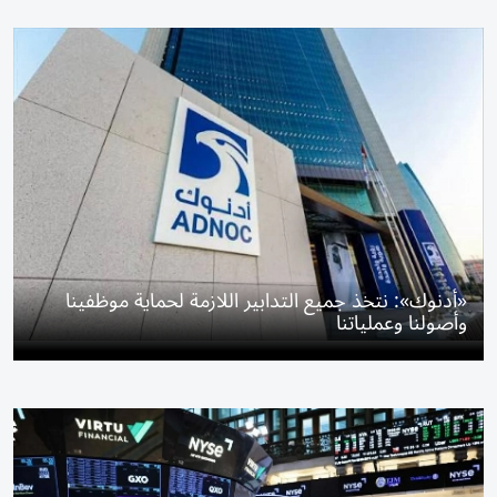
«أدنوك»: نتخذ جميع التدابير اللازمة لحماية موظفينا
وأصولنا وعملياتنا