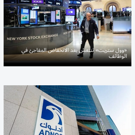
«وول ستريت» تنتعش بعد الانخفاض المفاجئ في
الوظائف