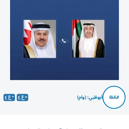
أبوظبي: (وام)
بحث سمو الشيخ عبدالله بن زايد آل نهيان، نائب رئيس