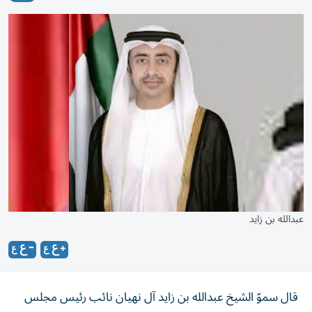
عبدالله بن زايد
قال سموّ الشيخ عبدالله بن زايد آل نهيان نائب رئيس مجلس