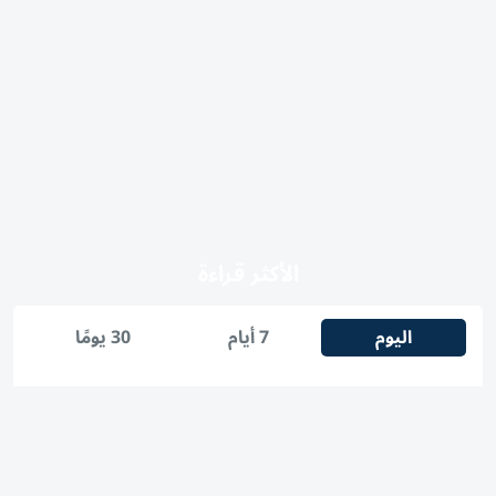
الأكثر قراءة
اليوم
7 أيام
30 يومًا
1
أمريكا تعيد 100 مليار دولار من رسوم جمركية فرضها ترامب
2
بث مباشر.. قرعة دوري أبطال إفريقيا والكونفدرالية موسم
2026-2027