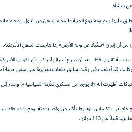
 عن منشأة.
لق عليها اسم «مشروع الحرية» لتوجيه السفن من الدول المحايدة لل
ة.
ه من أن إيران «ستُباد عن وجه الأرض» إذا هاجمت السفن الأمريكية.
وارتفعت أسعار النفط الخام يوم الاثنين - حيث ارتفع خام برنت بنسبة تقارب 6% - بعد أن صرح أميرال أمريكي بأن القوا
، وكانت قد أطلقت في وقت سابق طلقات تحذيرية على سفن حربية أمر
تباكات أظهرت أنه «لا يوجد حل عسكري للأزمة السياسية»، وأشار إلى 
جع خام غرب تكساس الوسيط بأكثر من واحد بالمئة. ومع ذلك، فقد استق