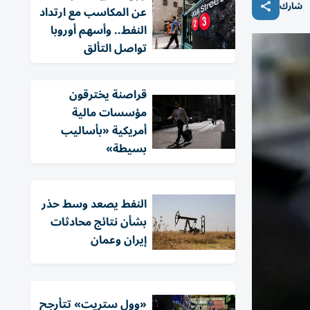
شارك
عن المكاسب مع ارتداد
النفط.. وأسهم أوروبا
تواصل التألق
قراصنة يخترقون
مؤسسات مالية
أمريكية «بأساليب
بسيطة»
النفط يصعد وسط حذر
بشأن نتائج محادثات
إيران وعمان
«وول ستريت» تتأرجح