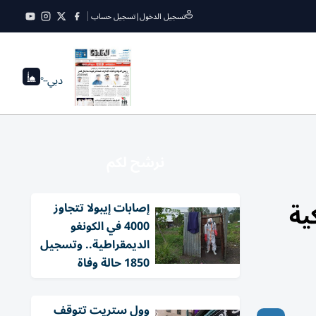
تسجيل الدخول
|
تسجيل حساب
دبي
--°
نرشح لكم
ية
إصابات إيبولا تتجاوز
4000 في الكونغو
الديمقراطية.. وتسجيل
1850 حالة وفاة
وول ستريت تتوقف