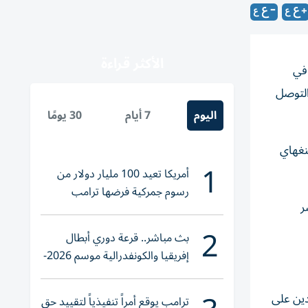
الأكثر قراءة
لتوترات في
التوصل
اليوم
7 أيام
30 يومًا
 وشنغهاي
1
أمريكا تعيد 100 مليار دولار من
رسوم جمركية فرضها ترامب
ؤشر
2
بث مباشر.. قرعة دوري أبطال
إفريقيا والكونفدرالية موسم 2026-
2027
دين على
ترامب يوقع أمراً تنفيذياً لتقييد حق