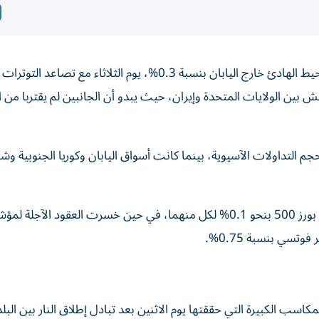
انخفض مؤشر MSCI الأوسع نطاقا لأسهم منطقة آسيا والمحيط الهادئ خارج اليابان بنسبة 0.3%، يوم الثلاثاء مع تصاعد ا
 بين الولايات المتحدة وإيران، حيث يبدو أن الجانبين لم يقتربا من 
نسبة 0.4% في ظل انخفاض حجم التداولات الآسيوية، بينما كانت أسواق اليابان وكوريا الجنوبية
وانخفضت العقود الآجلة لمؤشر ناسداك ومؤشر ستاندرد آند بورز 500 بنحو 0.1% لكل منهما، في حين خسرت العقود الآجلة لم
سب الكبيرة التي حققتها يوم الاثنين بعد تبادل إطلاق النار بين البل