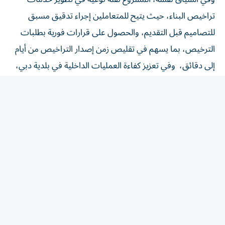
تراخيص البناء، حيث يتيح للمتعاملين إجراء تدقيق مسبق
للتصاميم قبل التقديم، والحصول على قرارات فورية بطلبات
الترخيص، بما يسهم في تقليص زمن إصدار التراخيص من أيام
إلى دقائق، وفي تعزيز كفاءة العمليات الداخلية في بلدية دبي،
بخفض زمن معالجة المعاملات إلى الحد الأدنى.
وقالت المهندسة مريم المهيري، المديرة التنفيذية لمؤسسة
تنظيم وترخيص المباني «إصدار تراخيص البناء آلياً تحول نوعي
في رحلة المتعامل، بما يعزز سرعة الإنجاز وجودة الخدمات،
ويدعم مستهدفات «أجندة دبي الاقتصادية D33»، وخطة دبي
السنوية لتسريع تبني استخدامات الذكاء الاصطناعي».
سيُنفذ المشروع وفق ثلاث مراحل تمتد 26 أسبوعاً، تبدأ بتطوير
واختبار الوكيل الذكي للتدقيق على متطلبات كود دبي للبناء في