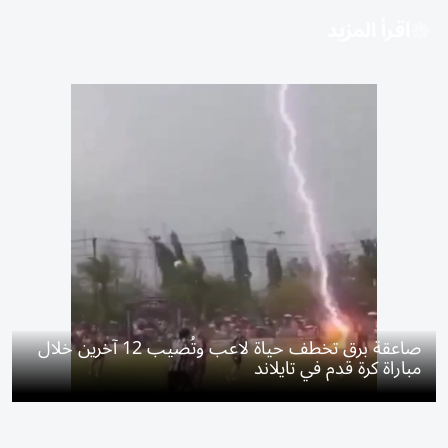
اقرأ المزيد
صاعقة برق تخطف حياة لاعب وتُصيب 12 آخرين خلال
مباراة كرة قدم في تايلاند