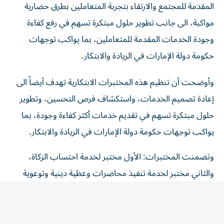
المقدمة للمجتمع والارتقاء بتجربة المتعاملين بطرق حضارية
مواكبة، الى جانب تطوير حلول مبتكرة تسهم في رفع كفاءة
وجودة الخدمات المقدمة للمتعاملين، بما يواكب توجهات
حكومة دولة الإمارات في الريادة والابتكار.
وأوضحت أن تنظيم هذه المختبرات الابتكارية تهدف أيضاً الى
إعادة تصميم الخدمات، واستكشاف فرص التحسين، وتطوير
حلول مبتكرة تسهم في تقديم خدمات أكثر كفاءة وجودة، بما
يواكب توجهات حكومة دولة الإمارات في الريادة والابتكار.
وتضمنت المختبرات: الأول مختبر لخدمة احتساب الزكاة،
والثاني مختبر لخدمة تنفيذ محاضرات وعظية دينية وتوعوية
للمجتمع، والثالث مختبر لخدمة بلاغ صيانة ونظافة المساجد أو
مركز تحفيظ، وقد ناقشت العديد من المحاور التي أكدت
جميعها ضرورة ترسيخ نهج الابتكار المؤسسي، وتعزيز ثقافة