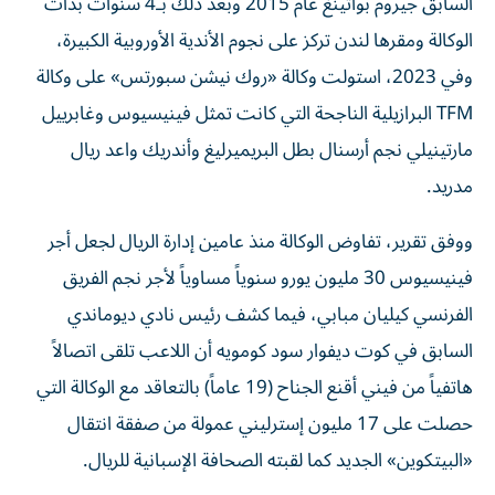
السابق جيروم بواتينغ عام 2015 وبعد ذلك بـ4 سنوات بدأت
الوكالة ومقرها لندن تركز على نجوم الأندية الأوروبية الكبيرة،
وفي 2023، استولت وكالة «روك نيشن سبورتس» على وكالة
TFM البرازيلية الناجحة التي كانت تمثل فينيسيوس وغابرييل
مارتينيلي نجم أرسنال بطل البريميرليغ وأندريك واعد ريال
مدريد.
ووفق تقرير، تفاوض الوكالة منذ عامين إدارة الريال لجعل أجر
فينيسيوس 30 مليون يورو سنوياً مساوياً لأجر نجم الفريق
الفرنسي كيليان مبابي، فيما كشف رئيس نادي ديوماندي
السابق في كوت ديفوار سود كومويه أن اللاعب تلقى اتصالاً
هاتفياً من فيني أقنع الجناح (19 عاماً) بالتعاقد مع الوكالة التي
حصلت على 17 مليون إسترليني عمولة من صفقة انتقال
«البيتكوين» الجديد كما لقبته الصحافة الإسبانية للريال.