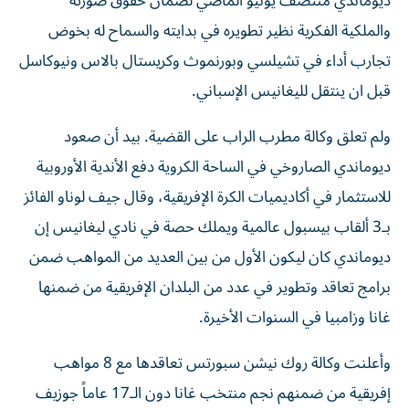
ديوماندي منتصف يونيو الماضي لضمان حقوق صورته
والملكية الفكرية نظير تطويره في بدايته والسماح له بخوض
تجارب أداء في تشيلسي وبورنموث وكريستال بالاس ونيوكاسل
قبل ان ينتقل لليغانيس الإسباني.
ولم تعلق وكالة مطرب الراب على القضية. بيد أن صعود
ديوماندي الصاروخي في الساحة الكروية دفع الأندية الأوروبية
للاستثمار في أكاديميات الكرة الإفريقية، وقال جيف لوناو الفائز
بـ3 ألقاب بيسبول عالمية ويملك حصة في نادي ليغانيس إن
ديوماندي كان ليكون الأول من بين العديد من المواهب ضمن
برامج تعاقد وتطوير في عدد من البلدان الإفريقية من ضمنها
غانا وزامبيا في السنوات الأخيرة.
وأعلنت وكالة روك نيشن سبورتس تعاقدها مع 8 مواهب
إفريقية من ضمنهم نجم منتخب غانا دون الـ17 عاماً جوزيف