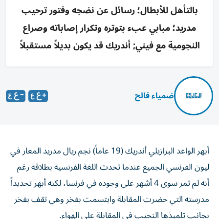
بالتأهل للأبطال؛ رسائل عن نضجه وفتور ترحيب
مدريد؛ مبابي عبء بتوتره وتكرار إصاباته وصراع
النجومية مع فيني; أندريك قد يكون بديلاً مستقبلاً
ضمياء فالح
أبهر الواعد البرازيلي أندريك (19 عاماً) نجم ريال مدريد المعار في
ليون الفرنسي الجميع عندما تحدث اللغة الفرنسية بطلاقة رغم
أنه لم تمر سوى 4 أشهر على وجوده في فرنسا، لكنه أبهر تحديداً
مدرسته التي حضرت المقابلة وابتسمت بفخر وهي تقف بفخر
بجانب تلميذها النجيب في المقابلة على الهواء.