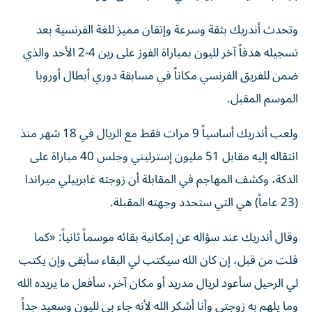
وتحدث أندريك بثقة وسرعة وإتقان مميز للغة الفرنسية بعد
تسجيله هدفاً آخر لليون بمباراة الفوز على رين 4-2 الأحد والذي
ضمن للفريق الفرنسي مكاناً في مسابقة دوري أبطال أوروبا
الموسم المقبل.
ولعب أندريك أساسياً 9 مرات فقط مع الريال في 18 شهر منذ
انتقاله إليه مقابل 51 مليون إسترليني وجلس 40 مباراة على
الدكة، وكشف المهاجم في المقابلة أن زوجته غابرييلي ميراندا
(23 عاماً) هي التي ستحدد وجهته المقبلة.
وقال أندريك عند سؤاله عن إمكانية بقائه موسماً ثانياً: «كما
قلت من قبل، إن كان الله سيكتب لي البقاء سأبقى وإن يكتب
لي الرحيل سأعود لريال مدريد أو مكان آخر، سأفعل ما يريده الله
وما يلهم به زوجتي وأنا أشكر الله لأنه جاء بي لليون وسعيد جداً