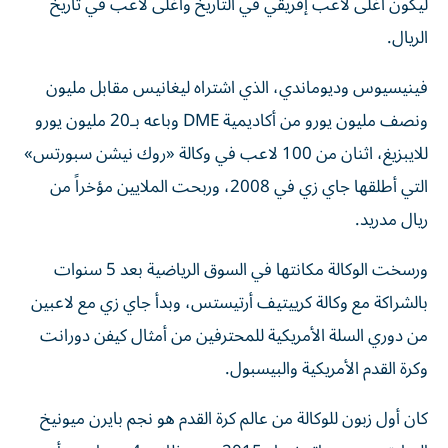
ليكون أغلى لاعب إفريقي في التاريخ وأغلى لاعب في تاريخ
الريال.
فينيسيوس وديوماندي، الذي اشتراه ليغانيس مقابل مليون
ونصف مليون يورو من أكاديمية DME وباعه بـ20 مليون يورو
للايبزيغ، اثنان من 100 لاعب في وكالة «روك نيشن سبورتس»
التي أطلقها جاي زي في 2008، وربحت الملايين مؤخراً من
ريال مدريد.
ورسخت الوكالة مكانتها في السوق الرياضية بعد 5 سنوات
بالشراكة مع وكالة كرييتيف أرتيستس، وبدأ جاي زي مع لاعبين
من دوري السلة الأمريكية للمحترفين من أمثال كيفن دورانت
وكرة القدم الأمريكية والبيسبول.
كان أول زبون للوكالة من عالم كرة القدم هو نجم بايرن ميونيخ