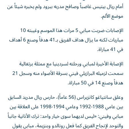
أمام ريال بيتيس غاضباً وصافح مدربه ببرود ولم يخبره شيئاً عن
موضع الألم.
الإصابات ضربت مبابي 5 مرات هذا الموسم وغيبته 10
مباريات لكنه ما يزال هداف الفريق بـ41 هدفاً وصنع 6 أهداف
في 41 مباراة.
الإصابة الأخيرة لمبابي ورحلته لسردينيا مع ممثلة برتغالية
سمحت لزميله البرازيلي فيني بسرقة الأضواء منه وسجل 21
هدفاً وصنع 14 في 50 مباراة.
وعلق سانتياغو كانزيراس (56 عاماً)، حارس ريال مدريد السابق
بين عامي 1988-1992 وعامي 1994-1998 على العلاقة بين
مبابي وفيني: «ليس لديهما سوى خيار واحد: ترك الأنانية جانباً
والتوحد لإنجاح الفريق كما فعل رونالدو وبنزيمة، مبابي يقول