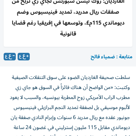
الغارديان: روك نيشن سبورتس لجاي زي تربح من
صفقات ريال مدريد، تمديد فينيسيوس وضم
ديوماندي 115م£، وتوسعها في إفريقيا رغم قضايا
قانونية
متابعة : ضمياء فالح
سلطت صحيفة الغارديان الضوء على سوق التنقلات الصيفية
وكتبت: «من الواضح أن هناك فائزاً في السوق هو جاي زي
مطرب الراب الأمريكي زوج المطربة بيونسيه، والسبب لا يعود
لألبوم موسيقي بل لصفقة تمديد النجم البرازيلي فينيسيوس
جونيور عقده مع ريال مدريد 6 سنوات وإبرام النادي صفقة يان
ديوماندي مقابل 115 مليون إسترليني في غضون 24 ساعة