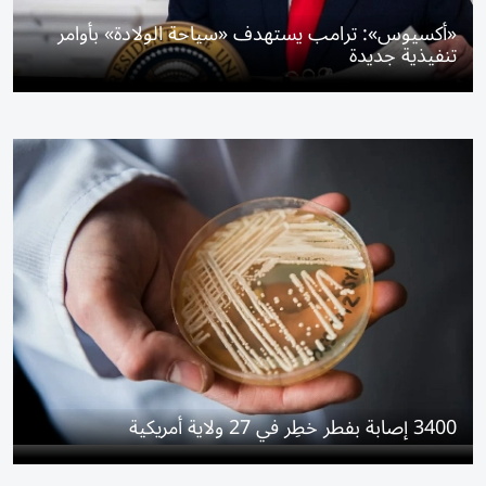
«أكسيوس»: ترامب يستهدف «سياحة الولادة» بأوامر
تنفيذية جديدة
3400 إصابة بفطر خطِر في 27 ولاية أمريكية