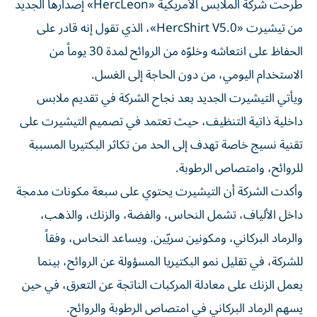
من تيشيرت «HercShirt V5.0»، الذي تقول إنه قادر على
الحفاظ على انتعاشه وخلوّه من الروائح لمدة 30 يوماً من
الاستخدام اليومي، من دون الحاجة إلى الغسل.
ويأتي التيشيرت الجديد بعد نجاح الشركة في تقديم ملابس
داخلية ذاتية التنظيف، حيث تعتمد في تصميم التيشيرت على
تقنية نسيج خاصة تهدف إلى الحد من تكاثر البكتيريا المسببة
للروائح، وامتصاص الرطوبة.
وأكدت الشركة أن التيشيرت يحتوي على سبعة مكونات مدمجة
داخل الألياف، تشمل النحاس، والفضة، والزنك، والذهب،
والرماد البركاني، ومكونين سريّين. ويساعد النحاس، وفقاً
للشركة، في تقليل نمو البكتيريا المسؤولة عن الروائح، بينما
يعمل الزنك على معادلة المركبات الناتجة عن التعرق، في حين
يسهم الرماد البركاني في امتصاص الرطوبة والروائح.