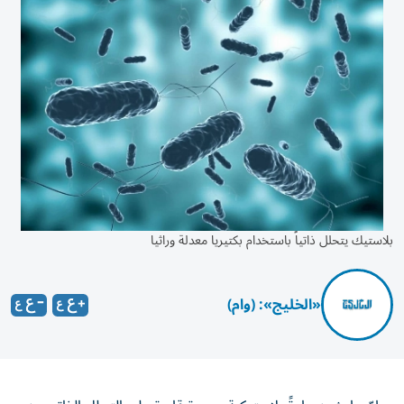
بلاستيك يتحلل ذاتياً باستخدام بكتيريا معدلة وراثيا
«الخليج»: (وام)