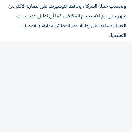
وبحسب حملة الشركة، يحافظ التيشيرت على نضارته لأكثر من
شهر حتى مع الاستخدام المكثف، كما أن تقليل عدد مرات
الغسل يساعد على إطالة عمر القماش مقارنة بالقمصان
التقليدية.
يبلغ سعر الإصدار الجديد نحو 79 دولاراً، وتقول الشركة إنه
يعادل سبعة قمصان عادية من حيث مدة الاستخدام. ومن
المقرر أن يبدأ إطلاقه في أوائل نوفمبر باللون الأسود، على أن
تتوفر لاحقاً ألوان أخرى تشمل الأزرق الداكن، والعنابي، والأخضر
الداكن.
كما توفر الشركة خيارات أقل سعراً، من بينها إصدار بقيمة 39
دولاراً، يحافظ على الانتعاش لمدة تصل إلى ثلاثة أيام من
الاستخدام المكثف، وإصدار قياسي يمكنه مقاومة الروائح لمدة
تصل إلى 14 يوماً من دون غسل.