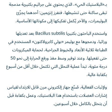
بـ«البلاستيك الحي»، الذي يحتوي على جراثيم بكتيرية مدمجة
تبقى ساكنة حتى تنشيطها، فتفرز إنزيمين: أحدهما يجزّئ
البوليمرات، والآخر يُكمل تفكيكها إلى مكوناتها الأساسية.
واستخدم الباحثون بكتيريا Bacillus subtilis بعد تعديلها
وراثيا، ودمجوها مع بوليمر «بولي كابرولاكتون» المستخدم في
الطباعة ثلاثية الأبعاد والخيوط الجراحية، لحماية الميكروبات
حتى تفعيلها. وعند توفير وسط مغذ ورفع الحرارة إلى نحو 50
درجة مئوية، تبدأ عملية التحلل التي تكتمل خلال أقل من أسبوع
بكفاءة عالية.
ولإثبات الفعالية، صُنّع جهاز إلكتروني مرن قابل للارتداء لقياس
إشارات العضلات باستخدام هذا البلاستيك، وعمل بكفاءة قبل
أن يتحلل بالكامل خلال أسبوعين.