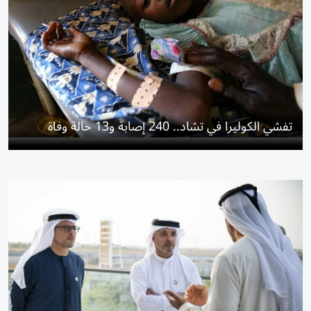
تفشي الكوليرا في تشاد.. 240 إصابة و13 حالة وفاة