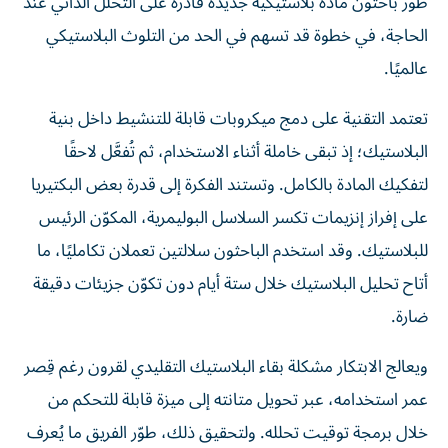
طوّر باحثون مادةً بلاستيكية جديدة قادرة على التحلل الذاتي عند
الحاجة، في خطوة قد تسهم في الحد من التلوث البلاستيكي
عالميًا.
تعتمد التقنية على دمج ميكروبات قابلة للتنشيط داخل بنية
البلاستيك؛ إذ تبقى خاملة أثناء الاستخدام، ثم تُفعَّل لاحقًا
لتفكيك المادة بالكامل. وتستند الفكرة إلى قدرة بعض البكتيريا
على إفراز إنزيمات تكسر السلاسل البوليمرية، المكوّن الرئيس
للبلاستيك. وقد استخدم الباحثون سلالتين تعملان تكامليًا، ما
أتاح تحليل البلاستيك خلال ستة أيام دون تكوّن جزيئات دقيقة
ضارة.
ويعالج الابتكار مشكلة بقاء البلاستيك التقليدي لقرون رغم قِصر
عمر استخدامه، عبر تحويل متانته إلى ميزة قابلة للتحكم من
خلال برمجة توقيت تحلله. ولتحقيق ذلك، طوّر الفريق ما يُعرف