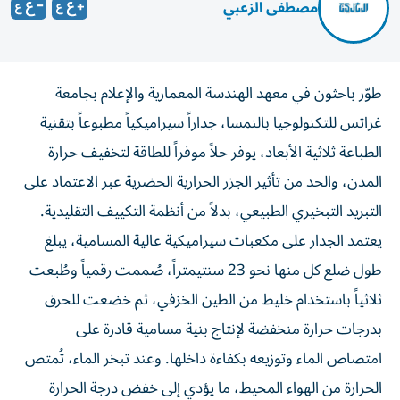
مصطفى الزعبي
طوّر باحثون في معهد الهندسة المعمارية والإعلام بجامعة
غراتس للتكنولوجيا بالنمسا، جداراً سيراميكياً مطبوعاً بتقنية
الطباعة ثلاثية الأبعاد، يوفر حلاً موفراً للطاقة لتخفيف حرارة
المدن، والحد من تأثير الجزر الحرارية الحضرية عبر الاعتماد على
التبريد التبخيري الطبيعي، بدلاً من أنظمة التكييف التقليدية.
يعتمد الجدار على مكعبات سيراميكية عالية المسامية، يبلغ
طول ضلع كل منها نحو 23 سنتيمتراً، صُممت رقمياً وطُبعت
ثلاثياً باستخدام خليط من الطين الخزفي، ثم خضعت للحرق
بدرجات حرارة منخفضة لإنتاج بنية مسامية قادرة على
امتصاص الماء وتوزيعه بكفاءة داخلها. وعند تبخر الماء، تُمتص
الحرارة من الهواء المحيط، ما يؤدي إلى خفض درجة الحرارة