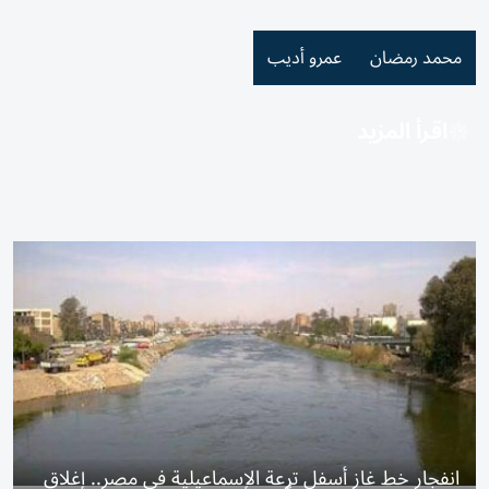
محمد رمضان
عمرو أديب
اقرأ المزيد
انفجار خط غاز أسفل ترعة الإسماعيلية في مصر.. إغلاق