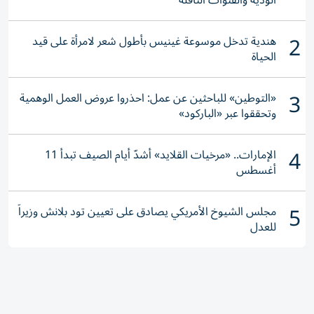
الودية والقنوات الناقلة
2
هندية تدخل موسوعة غينيس بأطول شعر لامرأة على قيد
الحياة
3
«التوطين» للباحثين عن عمل: احذروا عروض العمل الوهمية
وتحققوا عبر «الباركود»
4
الإمارات.. «مرخيات القلايد» أشدّ أيام الصيف تبدأ 11
أغسطس
5
مجلس الشيوخ الأمريكي يصادق على تعيين تود بلانش وزيراً
للعدل