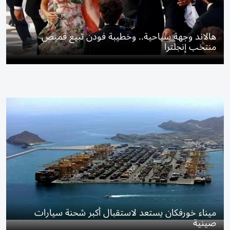
هالاند وجهة سياحية.. وخطيبة فودن تبيع قميص
منتخب إنجلترا
ميناء خورفكان يستعد لاستقبال أكبر شحنة سيارات
صينية