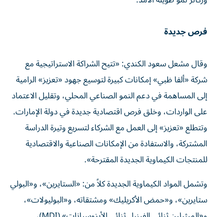
وركائز نمو طويلة الأمد.
فرص جديدة
وقال مشعل سعود الكندي: «تتيح الشراكة الاستراتيجية مع
شركة «ألفا ظبي» إمكانات كبيرة لتوسيع جهود «تعزيز» الرامية
إلى المساهمة في دعم النمو الصناعي المحلي، وتقليل الاعتماد
على الواردات، وخلق فرص اقتصادية جديدة في دولة الإمارات.
وتتطلع «تعزيز» إلى العمل مع الشركاء لتسريع وتيرة الدراسة
المشتركة، والاستفادة من الإمكانات الصناعية والاقتصادية
للمنتجات الكيماوية الجديدة المقترحة».
وتشمل المواد الكيماوية الجديدة كلاً من: «الستايرين»، و«البولي
ستايرين»، و«حمض الأكريليك» ومشتقاته، و«البوليولات»،
و«الميثيلين ثنائي الفينيل ثنائي الأيزوسيانات» (MDI)،