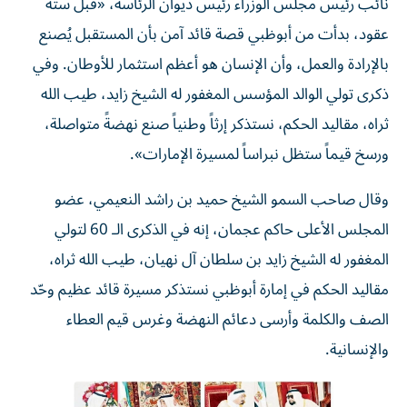
نائب رئيس مجلس الوزراء رئيس ديوان الرئاسة، «قبل ستة
عقود، بدأت من أبوظبي قصة قائد آمن بأن المستقبل يُصنع
بالإرادة والعمل، وأن الإنسان هو أعظم استثمار للأوطان. وفي
ذكرى تولي الوالد المؤسس المغفور له الشيخ زايد، طيب الله
ثراه، مقاليد الحكم، نستذكر إرثاً وطنياً صنع نهضةً متواصلة،
ورسخ قيماً ستظل نبراساً لمسيرة الإمارات».
وقال صاحب السمو الشيخ حميد بن راشد النعيمي، عضو
المجلس الأعلى حاكم عجمان، إنه في الذكرى الـ 60 لتولي
المغفور له الشيخ زايد بن سلطان آل نهيان، طيب الله ثراه،
مقاليد الحكم في إمارة أبوظبي نستذكر مسيرة قائد عظيم وحّد
الصف والكلمة وأرسى دعائم النهضة وغرس قيم العطاء
والإنسانية.