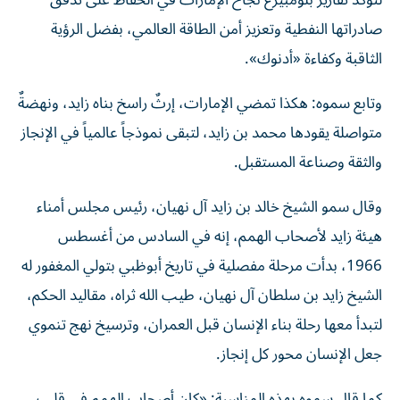
لتؤكد تقارير بلومبيرغ نجاح الإمارات في الحفاظ على تدفق
صادراتها النفطية وتعزيز أمن الطاقة العالمي، بفضل الرؤية
الثاقبة وكفاءة «أدنوك».
وتابع سموه: هكذا تمضي الإمارات، إرثٌ راسخ بناه زايد، ونهضةٌ
متواصلة يقودها محمد بن زايد، لتبقى نموذجاً عالمياً في الإنجاز
والثقة وصناعة المستقبل.
وقال سمو الشيخ خالد بن زايد آل نهيان، رئيس مجلس أمناء
هيئة زايد لأصحاب الهمم، إنه في السادس من أغسطس
1966، بدأت مرحلة مفصلية في تاريخ أبوظبي بتولي المغفور له
الشيخ زايد بن سلطان آل نهيان، طيب الله ثراه، مقاليد الحكم،
لتبدأ معها رحلة بناء الإنسان قبل العمران، وترسيخ نهج تنموي
جعل الإنسان محور كل إنجاز.
كما قال سموه بهذه المناسبة: «كان أصحاب الهمم في قلب