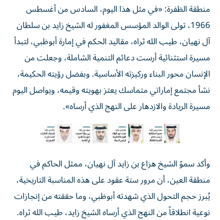
منطقة الظفرة: «في مثل هذا اليوم، السادس من أغسطس
1966، تولى الوالد المؤسس المغفور له الشيخ زايد بن سلطان
آل نهيان، طيب الله ثراه، مقاليد الحكم في إمارة أبوظبي، لتبدأ
مسيرة استثنائية أرست دعائم التنمية الشاملة، وجعلت من
الإنسان محور البناء وركيزته الأساسية. وبفضل رؤيته الحكيمة،
نشأ مجتمع إماراتي متماسك يعتز بهويته وقيمه، ويواصل اليوم
مسيرة الريادة والازدهار على النهج الذي أرساه».
وأكد سموّ الشيخ هزاع بن زايد آل نهيان، ممثل الحاكم في
منطقة العين، أن مرور ستة عقود على هذه المناسبة التاريخية،
يُبرز حجم التحول الذي شهدته أبوظبي، وما حققته من إنجازات
نوعية انطلاقاً من النهج الذي أرساه الشيخ زايد، طيب الله ثراه.