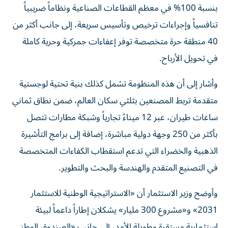
بنسبة 100% في معظم القطاعات الصناعية ونظاماً ضريبياً
تنافسياً وإجراءات ترخيص وتأسيس سريعة، إلى جانب أكثر من
40 منطقة حرة متخصصة توفر إعفاءات جمركية وحرية كاملة
في تحويل الأرباح.
وأشار إلى أن هذه المنظومة تشمل كذلك بنية تحتية لوجستية
متقدمة تربط المصنعين بثلثي سكان العالم، ضمن نطاق ثماني
ساعات طيران، عبر 12 ميناءً تجارياً وشبكة مطارات تتصل
بأكثر من 250 وجهة دولية مباشرة، إضافة إلى برامج التأشيرة
الذهبية والخضراء التي تدعم استقطاب الكفاءات المتخصصة
في التصنيع المتقدم والهندسة والبحث والتطوير.
وأوضح وزير الاستثمار أن «الاستراتيجية الوطنية للاستثمار
2031» و«مشروع 300 مليار» يشكلان إطاراً داعماً لبيئة
استثمارية مستقرة وطويلة الأمد، إلى جانب «الصندوق الوطني