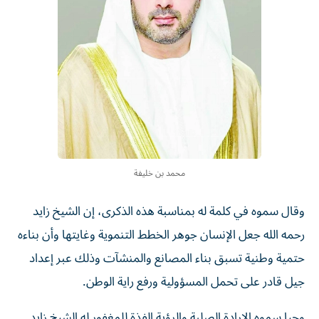
محمد بن خليفة
وقال سموه في كلمة له بمناسبة هذه الذكرى، إن الشيخ زايد
رحمه الله جعل الإنسان جوهر الخطط التنموية وغايتها وأن بناءه
حتمية وطنية تسبق بناء المصانع والمنشآت وذلك عبر إعداد
جيل قادر على تحمل المسؤولية ورفع راية الوطن.
وحيا سموه الإرادة الصلبة والرؤية الفذة للمغفور له الشيخ زايد