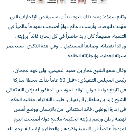
وتابع سموّه: ومنذ ذلك اليوم، بدأت مسيرة من الإنجازات التي
مهّدت للوحدة، وأرست دعائم دولةٍ أصبحت نموذجاً عالمياً في
التنمية، مضيفاً: كان زايد حاضراً في كل إنجاز؛ قائداً برؤيته،
ووالداً بعطائه، وصانعاً للمستقبل... وفي هذه الذكرى، نستحضر
سيرته العطرة، وإنجازاته الخالدة.
وقال سمو الشيخ عمار بن حميد النعيمي، ولي عهد عجمان،
رئيس المجلس التنفيذي: «قبل 60 عاماً بدأت محطة مباركة
في تاريخ دولتنا بتولي الوالد المؤسس المغفور له بإذن الله تعالى
الشيخ زايد بن سلطان آل نهيان، طيب الله ثراه، مقاليد الحكم
في إمارة أبوظبي. قائد استثنائي آمن بالإنسان ووضع أسس
نهضة وطن ورسم برؤيته الحكيمة ملامح دولة أصبحت اليوم
نموذجاً عالمياً في التنمية والازدهار والعطاء والإنسانية. رحم الله