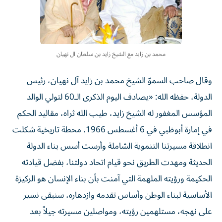
محمد بن زايد مع الشيخ زايد بن سلطان ال نهيان
وقال صاحب السموّ الشيخ محمد بن زايد آل نهيان، رئيس
الدولة، حفظه الله: «يصادف اليوم الذكرى الـ60 لتولي الوالد
المؤسس المغفور له الشيخ زايد، طيب الله ثراه، مقاليد الحكم
في إمارة أبوظبي في 6 أغسطس 1966. محطة تاريخية شكلت
انطلاقة مسيرتنا التنموية الشاملة وأرست أسس بناء الدولة
الحديثة ومهدت الطريق نحو قيام اتحاد دولتنا، بفضل قيادته
الحكيمة ورؤيته الملهمة التي آمنت بأن بناء الإنسان هو الركيزة
الأساسية لبناء الوطن وأساس تقدمه وازدهاره، سنبقى نسير
على نهجه، مستلهمين رؤيته، ومواصلين مسيرته جيلاً بعد