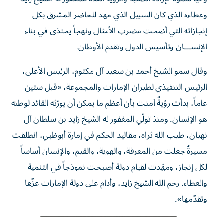
وعطاءه الذي كان السبيل الذي مهد للحاضر المشرق بكل
إنجازاته التي أضحت مضرب الأمثال ونهجاً يحتذى في بناء
الإنســـان وتأسيس الدول وتقدم الأوطان.
وقال سمو الشيخ أحمد بن سعيد آل مكتوم، الرئيس الأعلى،
الرئيس التنفيذي لطيران الإمارات والمجموعة، «قبل ستين
عاماً، بدأت رؤيةٌ آمنت بأن أعظم ما يمكن أن يورّثه القائد لوطنه
هو الإنسان. ومنذ تولّي المغفور له الشيخ زايد بن سلطان آل
نهيان، طيب الله ثراه، مقاليد الحكم في إمارة أبوظبي، انطلقت
مسيرةٌ جعلت من المعرفة، والهوية، والقيم، والإنسان أساساً
لكل إنجاز، ومهّدت لقيام دولة أصبحت نموذجاً في التنمية
والعطاء. رحم الله الشيخ زايد، وأدام على دولة الإمارات عزّها
وتقدّمها».