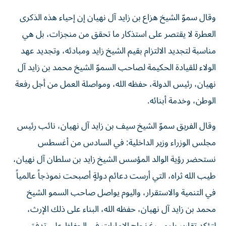
وقال سموّ الشيخ هزاع بن زايد آل نهيان إن إحياء هذه الذكرى
العطرة لا يقتصر على استذكار ما تحقق من منجزات، بل هي
مناسبة لتجديد الالتزام بقيم الشيخ زايد ومبادئه، وتجديد عهد
الولاء للقيادة الحكيمة لصاحب السموّ الشيخ محمد بن زايد آل
نهيان، رئيس الدولة، حفظه الله، ومواصلة العمل من أجل رفعة
الوطن، وخدمة أبنائه.
وقال الفريق سموّ الشيخ سيف بن زايد آل نهيان، نائب رئيس
مجلس الوزراء وزير الداخلية: في السادس من أغسطس
نستحضر رؤية الوالد المؤسس الشيخ زايد بن سلطان آل نهيان،
طيب الله ثراه، التي أرست دعائم دولةٍ أصبحت نموذجاً عالمياً
في التنمية والاستقرار، واليوم يواصل صاحب السمو الشيخ
محمد بن زايد آل نهيان، حفظه الله، البناء على ذلك الإرث،