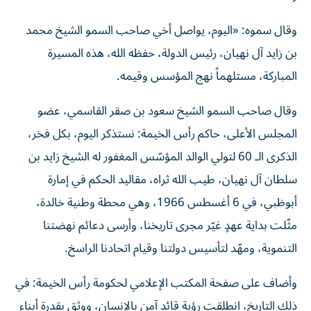
وقال سموه: «اليوم، يواصل أخي صاحب السمو الشيخ محمد
بن زايد آل نهيان، رئيس الدولة، حفظه الله، هذه المسيرة
المباركة، مستلهماً نهج المؤسس وقيمه.
وقال صاحب السمو الشيخ سعود بن صقر القاسمي، عضو
المجلس الأعلى، حاكم رأس الخيمة: نستذكر اليوم، بكل فخر،
الذكرى الـ 60 لتولي الوالد المؤسّس المغفور له الشيخ زايد بن
سلطان آل نهيان، طيب الله ثراه، مقاليد الحكم في إمارة
أبوظبي، في 6 أغسطس 1966، وهي محطة وطنية خالدة،
مثّلت بداية عهدٍ غيّر مجرى تاريخنا، وأرسى دعائم نهضتنا
التنموية، ومهّد لتأسيس دولتنا وقيام اتحادنا الراسخ.
وأضاف على صفحة المكتب الإعلامي لحكومة رأس الخيمة: في
ذلك التاريخ، انطلقت رؤية قائد آمن بالإنسان، ووثق بقدرة أبناء