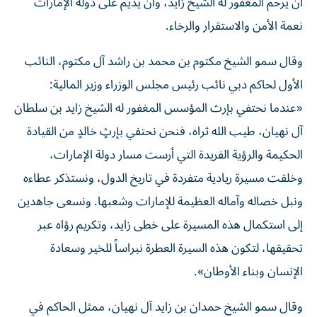
أن يرحم المغفور له الشيخ زايد، وأن يديم على دولة الإمارات
نعمة الأمن والاستقرار والرخاء.
وقال سمو الشيخ مكتوم بن محمد بن راشد آل مكتوم، النائب
الأول لحاكم دبي نائب رئيس مجلس الوزراء وزير المالية:
«عندما نحتفي بإرث المؤسس المغفور له الشيخ زايد بن سلطان
آل نهيان، طيب الله ثراه، فنحن نحتفي بإرثٍ خالدٍ من القيادة
الحكيمة والرؤية الفريدة التي أرست مسار دولة الإمارات،
وخلقت مسيرة ريادية متفردة في تاريخ الدول، ونستذكر عطاءه
ونبل خصاله وآماله العظيمة للإمارات وشعبها. ونسعى جاهدين
إلى استكمال هذه المسيرة على خطى زايد، وتكريم رؤاه عبر
تحقيقها، لتكون هذه السيرة العطرة نبراساً للخير وسعادة
الإنسان وبناء الأوطان».
وقال سمو الشيخ حمدان بن زايد آل نهيان، ممثل الحاكم في