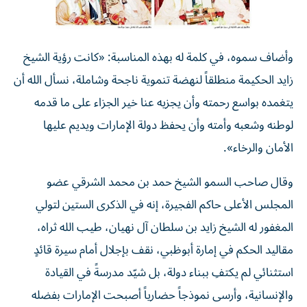
وأضاف سموه، في كلمة له بهذه المناسبة: «كانت رؤية الشيخ
زايد الحكيمة منطلقاً لنهضة تنموية ناجحة وشاملة، نسأل الله أن
يتغمده بواسع رحمته وأن يجزيه عنا خير الجزاء على ما قدمه
لوطنه وشعبه وأمته وأن يحفظ دولة الإمارات ويديم عليها
الأمان والرخاء».
وقال صاحب السمو الشيخ حمد بن محمد الشرقي عضو
المجلس الأعلى حاكم الفجيرة، إنه في الذكرى الستين لتولي
المغفور له الشيخ زايد بن سلطان آل نهيان، طيب الله ثراه،
مقاليد الحكم في إمارة أبوظبي، نقف بإجلال أمام سيرة قائدٍ
استثنائي لم يكتفِ ببناء دولة، بل شيّد مدرسةً في القيادة
والإنسانية، وأرسى نموذجاً حضارياً أصبحت الإمارات بفضله