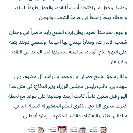
وطننا، وجعل من الاتحاد أساساً للقوة، والعمل طريقاً للبناء،
والعطاء نهجاً راسخاً في خدمة الشعب والوطن
واليوم، بعد ستة عقود، يظل إرث الشيخ زايد حاضراً في وجدان
شعب الإمارات، ومنارةً تهتدي بها أجيالنا، وتمضي دولتنا بثقة
على النهج الذي أرساه، مواصلةً مسيرتها نحو المزيد من التقدم
والازدهار.
وقال سموّ الشيخ حمدان بن محمد بن راشد آل مكتوم، ولي
عهد دبي، نائب رئيس مجلس الوزراء وزير الدفاع: في مثل هذا
اليوم قبل ستين عاماً، كانت أرضنا وشعبنا على موعد مع لحظةٍ
غيّرت مجرى التاريخ... ذكرى تسلّم المغفور له الشيخ زايد بن
سلطان، طيّب الله ثراه، مقاليد الحكم في إمارة أبوظبي.