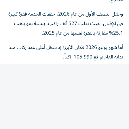
وخلال النصف الأول من عام 2026، حققت الخدمة قفزة كبيرة
في الإقبال، حيث نقلت 527 ألف راكب، بنسبة نمو بلغت
25.1% مقارنة بالفترة نفسها من عام 2025.
أما شهر يونيو 2026 فكان الأبرز؛ إذ سجّل أعلى عدد ركاب منذ
بداية العام بواقع 105.990 راكباً.
ويؤكد الإقبال المتزايد ثقة الجمهور بالخدمة وسهولة
استخدامها، خصوصاً بعد توسعة مناطق التشغيل بنسبة 54%
ورفع عدد الحافلات إلى 55 حافلة لتلبية الطلب المتنامي.
وسائل نقل مرنة
ويأتي هذا التوسّع لثلاث مناطق جديدة في الإمارة ضمن
استراتيجية الهيئة الرامية إلى تعزيز حلول (الميل الأول والأخير)،