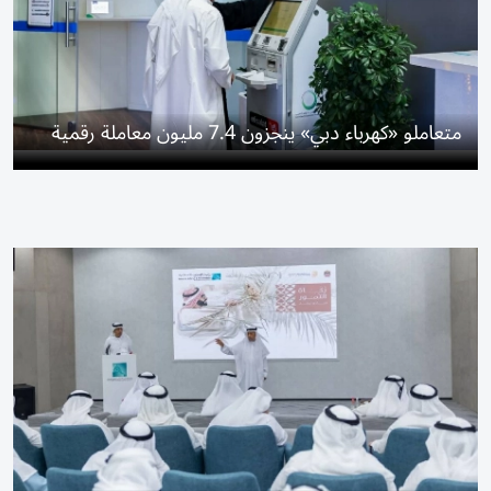
متعاملو «كهرباء دبي» ينجزون 7.4 مليون معاملة رقمية