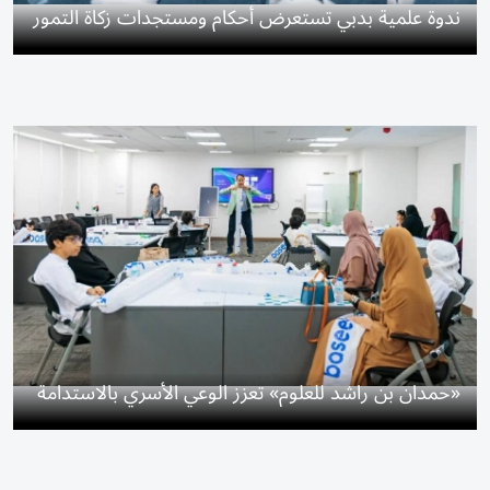
ندوة علمية بدبي تستعرض أحكام ومستجدات زكاة التمور
«حمدان بن راشد للعلوم» تعزز الوعي الأسري بالاستدامة