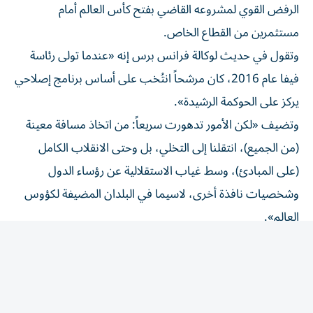
مستثمرين من القطاع الخاص.
وتقول في حديث لوكالة فرانس برس إنه «عندما تولى رئاسة
فيفا عام 2016، كان مرشحاً انتُخب على أساس برنامج إصلاحي
يركز على الحوكمة الرشيدة».
وتضيف «لكن الأمور تدهورت سريعاً: من اتخاذ مسافة معينة
(من الجميع)، انتقلنا إلى التخلي، بل وحتى الانقلاب الكامل
(على المبادئ)، وسط غياب الاستقلالية عن رؤساء الدول
وشخصيات نافذة أخرى، لاسيما في البلدان المضيفة لكؤوس
العالم».
وأطلقت كلافينيس أول سهامها تجاه إنفانتينو في عام 2022،
حين رفضت النرويج منح صوتها لإنفانتينو خلال إعادة انتخابه،
تعبيراً عن استيائها من أسلوب إدارته.
تقول مينا فينستيد بيرغ، المعلّقة الرياضية في قناة «تي في 2»