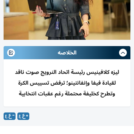
الخلاصه
ليزه كلافينيس رئيسة اتحاد النرويج صوت ناقد
لقيادة فيفا وإنفانتينو؛ ترفض تسييس الكرة
وتطرح كخليفة محتملة رغم عقبات انتخابية