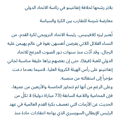
بلاتر رشحها لخلافة إنفانتينو في رئاسة الاتحاد الدولي
معارضة شرسة للتقارب بين الكرة والسياسة
تُعتبر ليزه كلافينيس، رئيسة الاتحاد النرويجي لكرة القدم، من
النساء القلائل اللاتي يفرضن أنفسهن بقوة في عالم يهيمن عليه
الرجال، وقد أدّت منذ سنوات دور الصوت المزعج للاتحاد
الدولي للعبة (فيفا)، حتى إن بعضهم يراها خليفة مناسبة لجاني
إنفانتينو على رأس الهيئة الكروية العليا، لاسيما بعدما دعت
مؤخراً إلى استقالته من منصبه.
وعلى الرغم من أنها لم تتجاوز الخامسة والأربعين من عمرها،
فإن المحامية واللاعبة السابقة (73 مباراة دولية) لا تكلّ من
الحديث عن الأزمات التي تعصف بكرة القدم العالمية في عهد
الرئيس الإيطالي-السويسري الذي يواجه انتقادات حادة منذ
الرفض القوي لمشروعه القاضي بفتح كأس العالم أمام