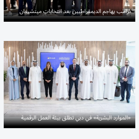
ترامب يهاجم الديمقراطيين بعد انتخابات ميتشيغان
«الموارد البشرية» في دبي تطلق بيئة العمل الرقمية