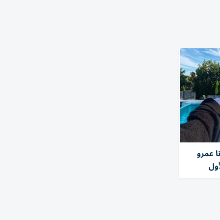
ا عمرو
أول