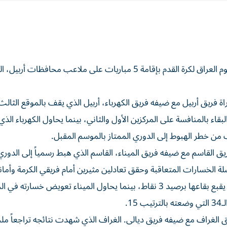
تتواصل، الأربعاء، منافسات الجولة 33 من مسابقة دوري نجوم العراق لكرة القدم بإقامة 5 مباريات على ملاعب محافظ
فريق أربيل مع ضيفه فريق الكهرباء، أربيل الذي يقف بالموقع الثالث
قاء بالمنافسة على المركزين الأول والثاني، بينما يحاول الكهرباء الذ
لقاسم مع ضيفه فريق الميناء، القاسم الذي هبط رسمياً إلى الدوري ا
الخسارات المتعاقبة وحقق تعادلين مثيرين أمام فريقي الكرمة وأمانة
يسعى إلى ترك ذكرى طيبة خلفه قبل مغادرته المسابقة التي يقبع بقاعها برصيد 3 نقاط، بينما يحاول الميناء تعويض خسارته
 الغراف مع ضيفه فريق ديالى. الغراف الذي شهدت نتائجه تراجعاً ملح