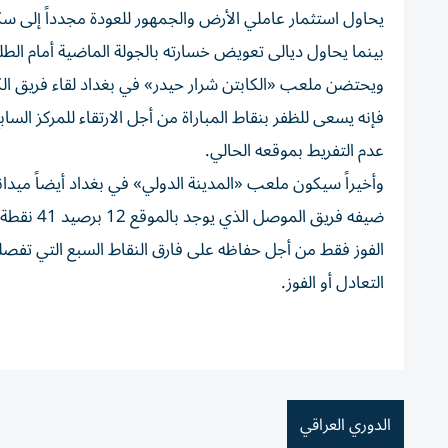
بينما يحاول ديالى تعويض خسارته بالجولة الماضية أمام الطلبة 0-1 من أجل تعزيز نقاطه الـ41 التي وضعته بالترتي
عدم التفريط بموقعه الحالي.
ضيفه فريق
الفوز فقط من أجل حفاظه على فارق النقاط السبع التي تفص
التعادل أو الفوز.
الدوري العراقي