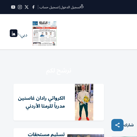
تسجيل الدخول
|
تسجيل حساب
دبي
--°
نرشح لكم
الكرواتي رادان غاسنين
مدرباً للرمثا الأردني
شارك
تسليم مستحقات