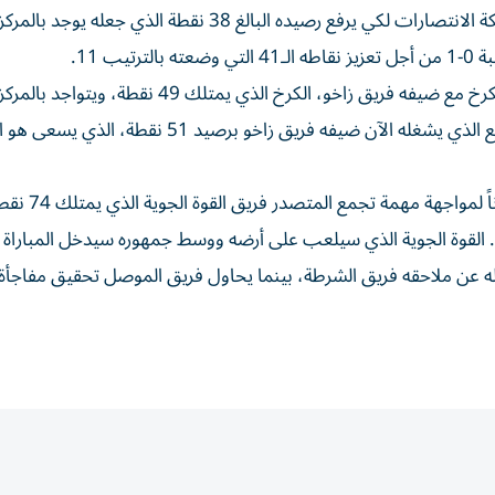
ب 11.
ويحتضن ملعب «الكابتن شرار حيدر» في بغداد لقاء فريق الكرخ مع ضيفه فريق زاخو، الكرخ الذي يمتلك
فإنه يسعى للظفر بنقاط المباراة من أجل الارتقاء للمركز السابع الذي يشغله الآن ضيفه فريق زاخو برصي
وأخيراً سيكون ملعب «المدينة الدولي» في بغداد أيضاً ميدا
 الموصل الذي يوجد بالموقع 12 برصيد 41 نقطة. القوة الجوية الذي سيلعب على أرضه ووسط جمهوره سيدخل المبارا
له عن ملاحقه فريق الشرطة، بينما يحاول فريق الموصل تحقيق مفاجأة