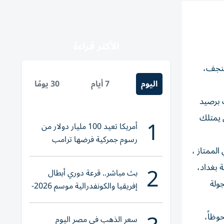
الأكثر قراءة
ات أربيل، النجف،
اليوم
7 أيام
30 يومًا
 برصيد
ي يمتلك
1
أمريكا تعيد 100 مليار دولار من
رسوم جمركية فرضها ترامب
لممتاز ،
2
 بغداد،
بث مباشر.. قرعة دوري أبطال
 في الجولة
إفريقيا والكونفدرالية موسم 2026-
2027
وظاً،
سعر الذهب في مصر اليوم