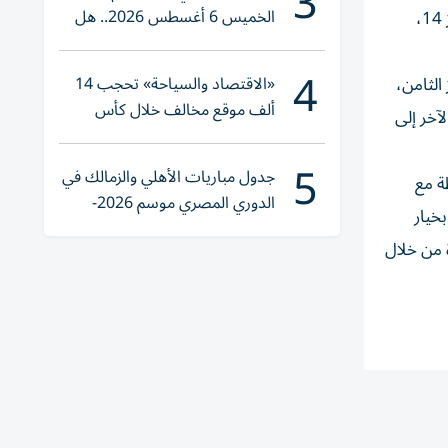
3
الخميس 6 أغسطس 2026.. هل
يحاول استثمار عاملي الأرض والجمهور للعودة مجدداً إلى سكة الانتصارات لكي يرفع رصيده البالغ 38 نقطة الذي جعله يوجد بالمركز 14،
تنوي الشراء؟
4
«الاقتصاد والسياحة» تحجب 14
 49 نقطة، ويتواجد بالمركز الثامن،
ألف موقع مخالف خلال كأس
د 51 نقطة، الذي يسعى هو الآخر إلى
العالم 2026
5
جدول مباريات الأهلي والزمالك في
ناً لمواجهة مهمة تجمع المتصدر فريق القوة الجوية الذي يمتلك 74 نقطة مع
الدوري المصري موسم 2026-
ة بخيار
2027
 من خلال