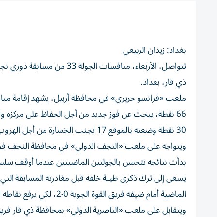
بغداد: زيدان الربيعي
ذي قار، بغداد.
ملعب «فرانسو حريري» في محافظة أربيل، يشهد إقامة مباراة 
66 نقطة، يبحث عن فوز جديد من أجل الحفاظ على مركزه والب
30 نقطة وضعته بالموقع 17 تجنب الخسارة من أجل الهروب من خطر الهبوط إلى الدوري الممتاز بالموسم المقبل.
ويتواجه على ملعب «النجف الدولي» في محافظة النجف فريق ا
بدأت نتائجه تتحسن بالجولتين الماضيتين عندما أوقف سلسلة 
الماضية أمام ضيفه فريق القوة الجوية 0-2، لكي يرفع نقاطه الـ34 التي وضعته بالترتيب 15.
ويتقابل على ملعب «الناصرية الدولي» بمحافظة ذي قار فريق