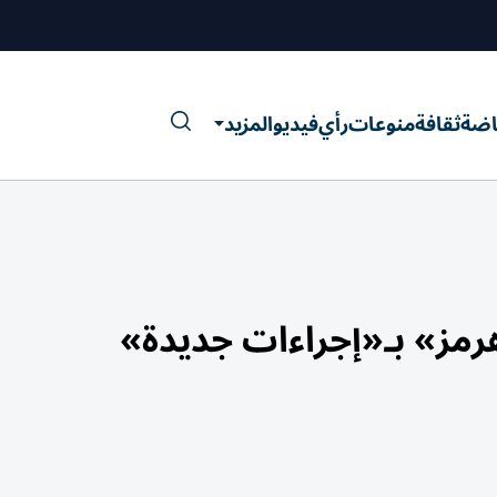
اضة
ثقافة
منوعات
رأي
فيديو
المزيد
هرمز» بـ«إجراءات جديدة»