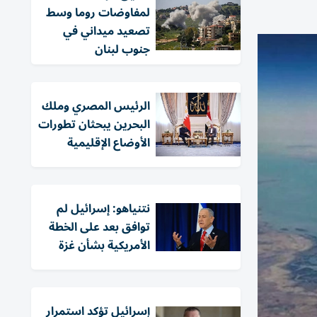
لمفاوضات روما وسط
تصعيد ميداني في
جنوب لبنان
الرئيس المصري وملك
البحرين يبحثان تطورات
الأوضاع الإقليمية
نتنياهو: إسرائيل لم
توافق بعد على الخطة
الأمريكية بشأن غزة
إسرائيل تؤكد استمرار