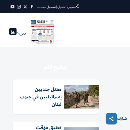
تسجيل الدخول
|
تسجيل حساب
دبي
--°
نرشح لكم
مقتل جنديين
إسرائيليين في جنوب
لبنان
شارك
تعليق مؤقت