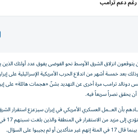
رغم دعم ترامب
ن يتوقعون انزلاق الشرق الأوسط نحو الفوضى يفوق عدد أولئك الذين ي
لك بعد خمسة ‌أشهر من اندلاع الحرب الأمريكية الإسرائيلية على إيران
رئيس دونالد ترامب مرة أخرى عن التهديد بشنّ «هجمات هائلة» على إيرا
أن يحقق نصراً سريعاً فيه.
ـقـــادهم بأن العــمل ‌العسكري الأمريكي في إيران سيزعزع استقرار الش
‌خلال العام المقبل، أي نحو ثلاثة أمثال من ق