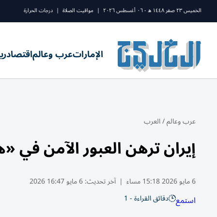
الخميس ٢٣ صفر ١٤٤٨ ه - ٠٦ أغسطس ٢٠٢٦
|
مواقيت الصلاة
|
درجات الحرارة
الإمارات
عرب وعالم
اقتصاد
ري
عرب وعالم
/
العرب
إيران ترهن العبور الآمن في «
6 مايو 2026 15:18 مساء
|
آخر تحديث:
6 مايو 16:47 2026
دقائق القراءة - 1
استمع