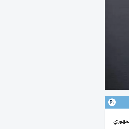
لبنزين؛ انقسام جمهوري