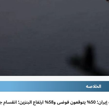
الخلاصه
استطلاع رويترز/إبسوس: 35% فقط يدعمون حرب إيران؛ 50% يتوقعون فوضى و58% ارتفاع ا