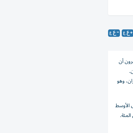
رون أن
.
ن، ​وهو
رق الأوسط
الوا إن الحرب ستؤدي إلى مزيد من الاستقرار في المنطقة والذين بلغت نسبتهم 17 في المئة.