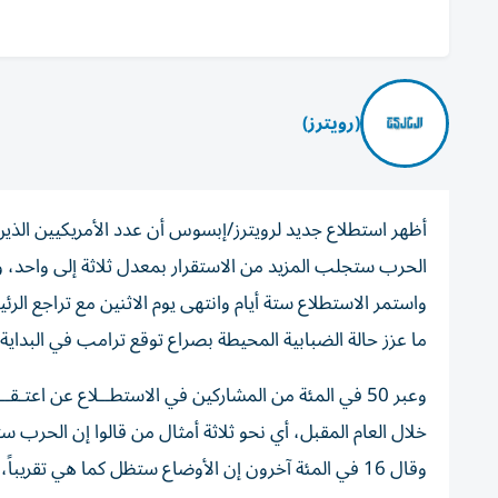
(رويترز)
أظهر استطلاع جديد لرويترز/إبسوس أن عدد الأمريكيين الذي
الحرب ستجلب المزيد من الاستقرار بمعدل ثلاثة إلى واحد، وذ
واستمر الاستطلاع ستة أيام وانتهى يوم الاثنين مع تراجع ال
ما عزز حالة الضبابية المحيطة بصراع توقع ترامب في البداية 
وعبر 50 في المئة من المشاركين في الاستطــلاع عن اعت
وقال 16 في المئة آخرون إن الأوضاع ستظل كما هي تقريباً، بينما قال 17 في المئة إنهم غير متأكدين أو لم يجيبوا على السؤال.