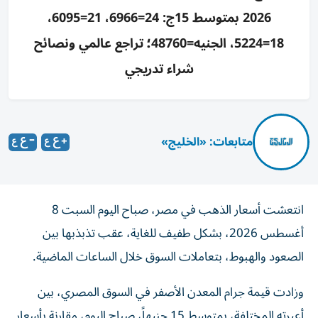
2026 بمتوسط 15ج: 24=6966، 21=6095،
18=5224، الجنيه=48760؛ تراجع عالمي ونصائح
شراء تدريجي
متابعات: «الخليج»
انتعشت أسعار الذهب في مصر، صباح اليوم السبت 8
أغسطس 2026، بشكل طفيف للغاية، عقب تذبذبها بين
الصعود والهبوط، بتعاملات السوق خلال الساعات الماضية.
وزادت قيمة جرام المعدن الأصفر في السوق المصري، بين
أعيرته المختلفة، بمتوسط 15 جنيهاً، صباح اليوم، مقارنة بأسعار