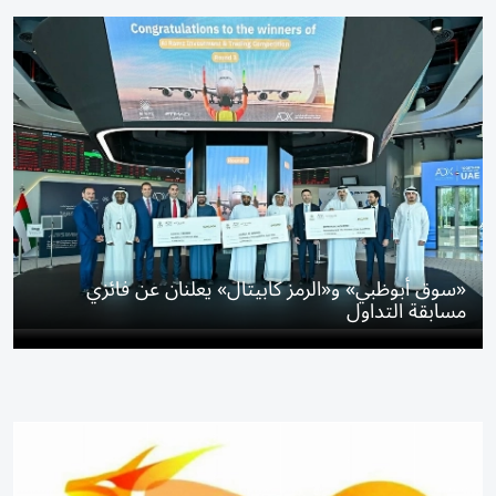
«سوق أبوظبي» و«الرمز كابيتال» يعلنان عن فائزي
مسابقة التداول