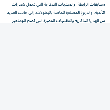
الأندية، والدروع المصغرة الخاصة بالبطولات، إلى جانب العديد
من الهدايا التذكارية والمقتنيات المميزة التي تمنح الجماهير
فرصة الاحتفاظ بذكريات استثنائية لناديهم المفضل، واقتناء
منتجات تعكس شغفهم بكرة القدم الإماراتية.
تأتي هذه المبادرة ضمن الفعاليات المصاحبة لحفل جوائز رابطة
المحترفين الإماراتية، الذي يعد الحدث الأبرز في ختام الموسم
الرياضي، ويحتفي بأصحاب الإنجازات الاستثنائية، في أمسية
سنوية تعكس المكانة المتنامية لكرة القدم الإماراتية، وتؤكد
حرص الرابطة على تقديم تجربة متكاملة للجماهير، تجمع بين
الاحتفاء بالنجوم وإتاحة أنشطة تفاعلية وترفيهية تثري أجواء
الحدث.
ودعت رابطة المحترفين الإماراتية الجماهير وزوار فندق قصر
الإمارات ماندارين أورينتال إلى زيارة منطقة المشجعين ومتجر