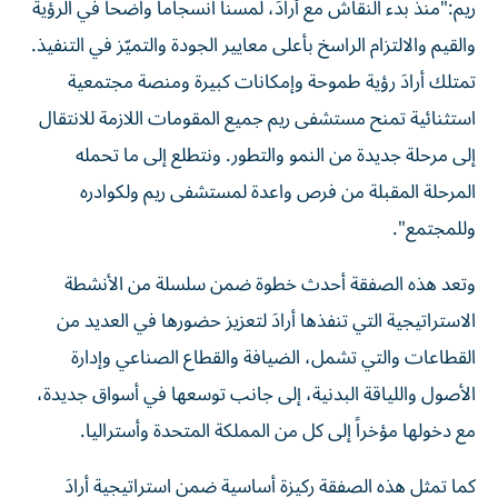
ريم:"منذ بدء النقاش مع أرادَ، لمسنا انسجاماً واضحاً في الرؤية
والقيم والالتزام الراسخ بأعلى معايير الجودة والتميّز في التنفيذ.
تمتلك أرادَ رؤية طموحة وإمكانات كبيرة ومنصة مجتمعية
استثنائية تمنح مستشفى ريم جميع المقومات اللازمة للانتقال
إلى مرحلة جديدة من النمو والتطور. ونتطلع إلى ما تحمله
المرحلة المقبلة من فرص واعدة لمستشفى ريم ولكوادره
وللمجتمع".
وتعد هذه الصفقة أحدث خطوة ضمن سلسلة من الأنشطة
الاستراتيجية التي تنفذها أرادَ لتعزيز حضورها في العديد من
القطاعات والتي تشمل، الضيافة والقطاع الصناعي وإدارة
الأصول واللياقة البدنية، إلى جانب توسعها في أسواق جديدة،
مع دخولها مؤخراً إلى كل من المملكة المتحدة وأستراليا.
كما تمثل هذه الصفقة ركيزة أساسية ضمن استراتيجية أرادَ