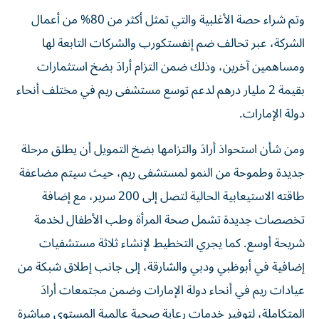
وتم شراء حصة الأغلبية والتي تمثل أكثر من 80% من أعمال
الشركة، عبر تحالف ضم إنفستكورب والشركات التابعة لها
ومساهمين آخرين، وذلك ضمن التزام أرادَ بضخ استثمارات
بقيمة 2 مليار درهم لدعم توسع مستشفى ريم في مختلف أنحاء
دولة الإمارات.
ومن شأن استحواذ أرادَ والتزامها بضخ التمويل أن يطلق مرحلة
جديدة وطموحة من النمو لمستشفى ريم، حيث سيتم مضاعفة
طاقته الاستيعابية الحالية لتصل إلى 200 سرير، مع إضافة
تخصصات جديدة تشمل صحة المرأة وطب الأطفال لخدمة
شريحة أوسع. كما يجري التخطيط لإنشاء ثلاثة مستشفيات
إضافية في أبوظبي ودبي والشارقة، إلى جانب إطلاق شبكة من
عيادات ريم في أنحاء دولة الإمارات وضمن مجتمعات أرادَ
المتكاملة، لتوفير خدمات رعاية صحية عالمية المستوى مباشرة