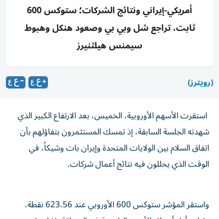
أمريكي-إيراني ونتائج الشركات؛ ستوكس 600
ثابت، تراجع شل وبي بي وصعود هنكل وهبوط
سيمنس هيلثنيرز
(رويترز)
استقرت الأسهم الأوروبية، الخميس، بعد الارتفاع الكبير الذي
شهدته الجلسة السابقة، إذ تمسك المستثمرون بتفاؤلهم ‌بأن
اتفاق السلام بين الولايات المتحدة وإيران بات وشيكاً، ​في
⁠الوقت الذي يحللون فيه نتائج ‌أعمال شركات.
واستقر المؤشر ستوكس 600 الأوروبي عند 623.56 نقطة.