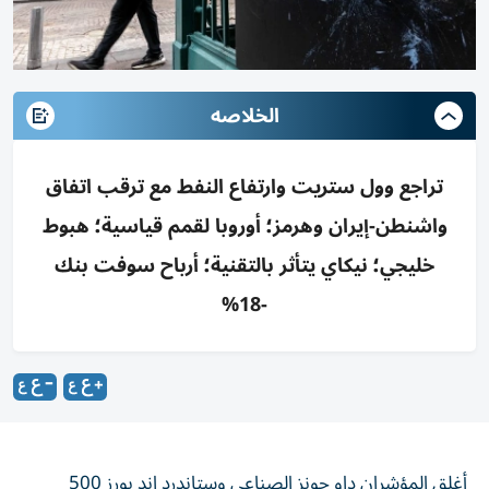
الخلاصه
تراجع وول ستريت وارتفاع النفط مع ترقب اتفاق
واشنطن-إيران وهرمز؛ أوروبا لقمم قياسية؛ هبوط
خليجي؛ نيكاي يتأثر بالتقنية؛ أرباح سوفت بنك
-18%
أغلق المؤشران داو جونز الصناعي وستاندرد اند بورز 500