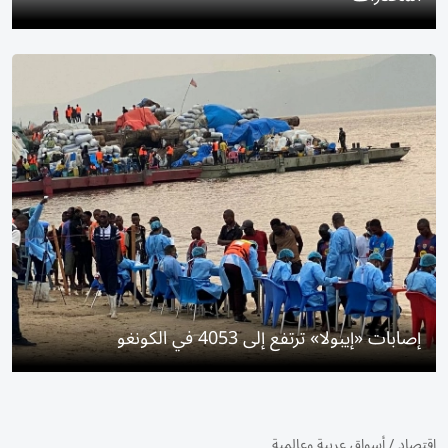
إصابات «إيبولا» ترتفع إلى 4053 في الكونغو
اقتصاد
/
أسواق عربية وعالمية