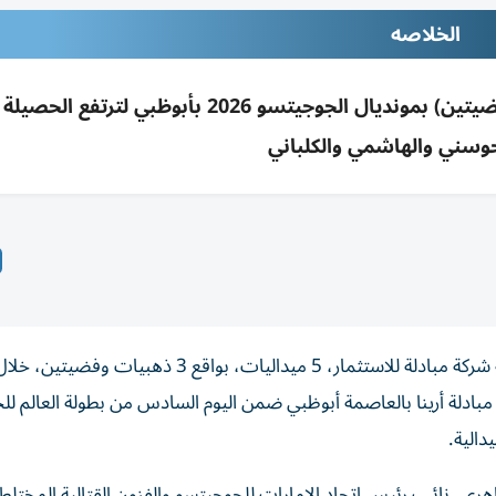
الخلاصه
حوسني والهاشمي والكلباني
أحرزت لاعبات منتخب الإمارات الوطني للجوجيتسو، برعاية شركة مبادلة للاستثمار، 5 ميداليات، بواقع 3 ذهبيات وفضيتين، خ
ادلة أرينا بالعاصمة أبوظبي ضمن اليوم السادس من بطولة العالم لل
ري، نائب رئيس اتحاد الإمارات للجوجيتسو والفنون القتالية المختل