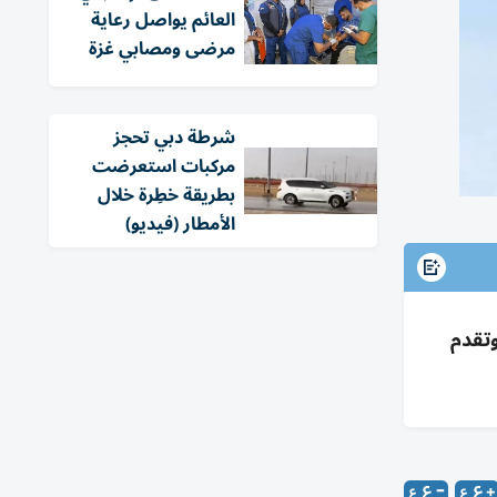
العائم يواصل رعاية
مرضى ومصابي غزة
شرطة دبي تحجز
مركبات استعرضت
بطريقة خطِرة خلال
الأمطار (فيديو)
وتقدم