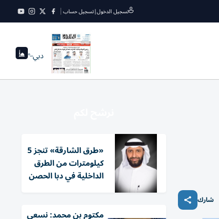
تسجيل الدخول
|
تسجيل حساب
دبي
--°
نرشح لكم
«طرق الشارقة» تنجز 5
كيلومترات من الطرق
الداخلية في دبا الحصن
شارك
مكتوم بن محمد: نسعى