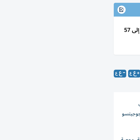
لاعبات الإمارات يحرزن 5 ميداليات (3 ذهبيات وفضيتين) بمونديال الجوجيتسو 2026 بأبوظبي لترتفع الحصيلة إلى 57
لال
جوجيتسو
طة، وحصة