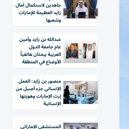
جاهدين لاستكمال آمال
زايد العظيمة للإمارات
وشعبها
عبدالله بن زايد وأمين
عام جامعة الدول
العربية يبحثان هاتفياً
الأوضاع في المنطقة
منصور بن زايد: العمل
الإنساني جزء أصيل من
إرث الإمارات وهويتها
الإنسانية
المستشفى الإماراتي