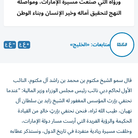
ورؤاه التي صنعت مسيرة الإمارات، ومواصلة
النهج لتحقيق آماله وخير الإنسان وبناء الوطن
متابعات: «الخليج»
قال سمو الشيخ مكتوم بن محمد بن راشد آل مكتوم، النائب
الأول لحاكم دبي نائب رئيس مجلس الوزراء وزير المالية: "عندما
نحتفي بإرث المؤسس المغفور له الشيخ زايد بن سلطان آل
نهيان، طيب الله ثراه، فنحن نحتفي بإرثٍ خالدٍ من القيادة
الحكيمة والرؤية الفريدة التي أرست مسار دولة الإمارات،
وخلقت مسيرة ريادية متفردة في تاريخ الدول، ونستذكر عطاءه
ونبل خصاله وآماله العظيمة للإمارات وشعبها.