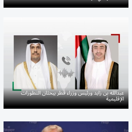
عبدالله بن زايد ورئيس وزراء قطر يبحثان التطورات
الإقليمية