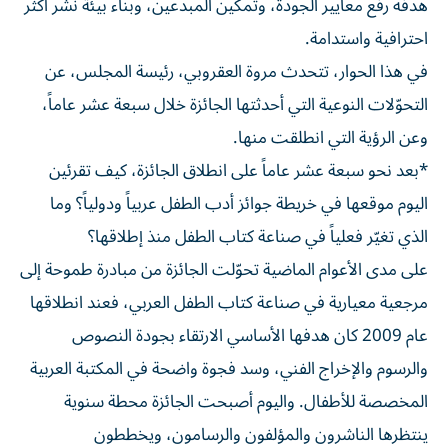
هدفه رفع معايير الجودة، وتمكين المبدعين، وبناء بيئة نشر أكثر
احترافية واستدامة.
في هذا الحوار، تتحدث مروة العقروبي، رئيسة المجلس، عن
التحوّلات النوعية التي أحدثتها الجائزة خلال سبعة عشر عاماً،
وعن الرؤية التي انطلقت منها.
*بعد نحو سبعة عشر عاماً على انطلاق الجائزة، كيف تقرئين
اليوم موقعها في خريطة جوائز أدب الطفل عربياً ودولياً؟ وما
الذي تغيّر فعلياً في صناعة كتاب الطفل منذ إطلاقها؟
على مدى الأعوام الماضية تحوّلت الجائزة من مبادرة طموحة إلى
مرجعية معيارية في صناعة كتاب الطفل العربي، فعند انطلاقها
عام 2009 كان هدفها الأساسي الارتقاء بجودة النصوص
والرسوم والإخراج الفني، وسد فجوة واضحة في المكتبة العربية
المخصصة للأطفال. واليوم أصبحت الجائزة محطة سنوية
ينتظرها الناشرون والمؤلفون والرسامون، ويخططون