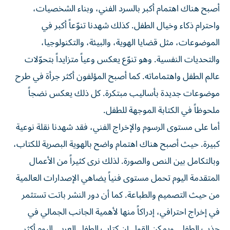
أصبح هناك اهتمام أكبر بالسرد الفني، وبناء الشخصيات،
واحترام ذكاء وخيال الطفل. كذلك شهدنا تنوّعاً أكبر في
الموضوعات، مثل قضايا الهوية، والبيئة، والتكنولوجيا،
والتحديات النفسية. وهو تنوّع يعكس وعياً متزايداً بتحوّلات
عالم الطفل واهتماماته. كما أصبح المؤلفون أكثر جرأة في طرح
موضوعات جديدة بأساليب مبتكرة. كل ذلك يعكس نضجاً
ملحوظاً في الكتابة الموجهة للطفل.
أما على مستوى الرسوم والإخراج الفني، فقد شهدنا نقلة نوعية
كبيرة. حيث أصبح هناك اهتمام واضح بالهوية البصرية للكتاب،
وبالتكامل بين النص والصورة. لذلك نرى كثيراً من الأعمال
المتقدمة اليوم تحمل مستوى فنياً يضاهي الإصدارات العالمية
من حيث التصميم والطباعة. كما أن دور النشر باتت تستثمر
في إخراج احترافي، إدراكاً منها لأهمية الجانب الجمالي في
جذب الطفل. ويمكن القول إن كتاب الطفل العربي اليوم أكثر