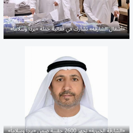
«أشغال الشارقة» تشارك في فعالية حملة «برداً وسلاماً»
«الشارقة الخيرية» تجهز 2600 حقيبة ضمن «برداً وسلاماً»