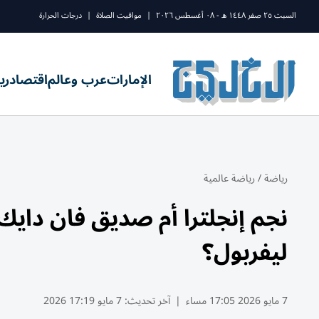
السبت ٢٥ صفر ١٤٤٨ ه - ٠٨ أغسطس ٢٠٢٦
|
مواقيت الصلاة
|
درجات الحرارة
الإمارات
عرب وعالم
اقتصاد
ري
رياضة
/
رياضة عالمية
نجم إنجلترا أم صديق فان دا
ليفربول؟
7 مايو 2026 17:05 مساء
|
آخر تحديث:
7 مايو 17:19 2026