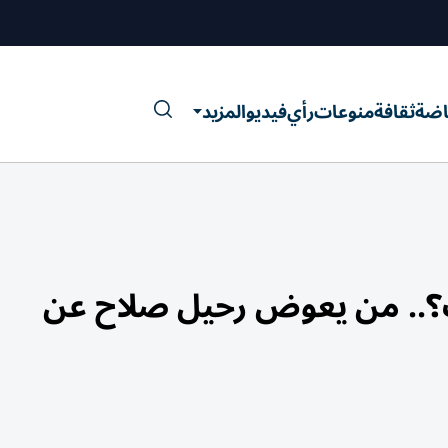
اضة
ثقافة
منوعات
رأي
فيديو
المزيد
يك؟.. من يعوض رحيل صلاح عن