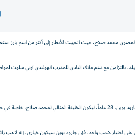
مصري محمد صلاح، حيث اتجهت الأنظار إلى أكثر من اسم بارز استعداد
د، بالتزامن مع دعم ملاك النادي للمدرب الهولندي آرني سلوت لمواص
رشح مهاجم ليفربول السابق مايكل أوين اللاعب الإنجليزي جارود بوين، 28 عاماً، ليكون الخليفة المثالي لمحمد صلاح،
لي اختيار لاعب واحد، فإن جارود بوين سيكون خياري، إنه لاعب رائع 