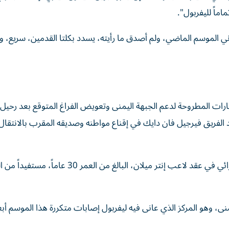
ماً لليفربول".
الموسم الماضي، ولم أصدق ما رأيته، يسدد بكلتا القدمين، سريع، و
ات المطروحة لدعم الجبهة اليمنى وتعويض الفراغ المتوقع بعد رحيل
لفريق فيرجيل فان دايك في إقناع مواطنه وصديقه المقرب بالانتقال 
وذكرت صحيفة "تليجراف" أن ليفربول اطلع على الشرط الجزائي في عقد لاعب إنتر ميلان، البالغ من العمر 30
، وهو المركز الذي عانى فيه ليفربول إصابات متكررة هذا الموسم أ