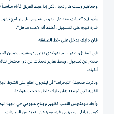
وجماهير وست هام تحبه، لكن إذا هبط الفريق فأراه مناسباً تما
وأضاف: "عملت معه على تدريب هجومي في برنامج تلفزيوني 
قدرة كبيرة على التسجيل، أعتقد أنه لاعب مذهل".
فان دايك يدخل على خط الصفقة
في المقابل، ظهر اسم الهولندي دينزل دومفريس ضمن الخيار
صلاح عن ليفربول، وسط تقارير تحدثت عن دور محتمل لقائد ا
أنفيلد.
القوية التي تجمعه بفان دايك داخل منتخب هولندا.
وأجاد دومفريس اللعب كظهير وجناح هجومي في الجهة اليمنى
كونور برادلي وجيريمي فريمبونج عن العديد من المباريات.