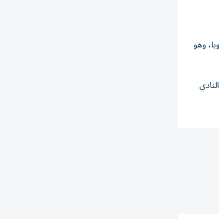
با، وهو
لنادي