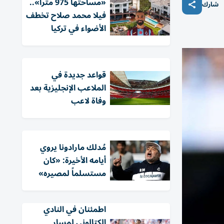
«مساحتها 975 متراً»..
شارك
فيلا محمد صلاح تخطف
الأضواء في تركيا
قواعد جديدة في
الملاعب الإنجليزية بعد
وفاة لاعب
مُدلك مارادونا يروي
أيامه الأخيرة: «كان
مستسلماً لمصيره»
اطمئنان في النادي
الكتالوني لمسار