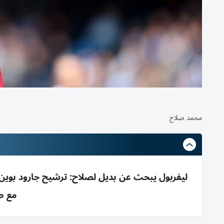
محمد صلاح
ليفربول يبحث عن بديل لصلاح: ترشيح جارود بوين
مع ص