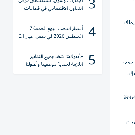
3
الإمارات وسوريا تستكشفان فرص
التعاون الاقتصادي في قطاعات
حيوية
يملك
4
أسعار الذهب اليوم الجمعة 7
أغسطس 2026 في مصر.. عيار 21
يقترب من هذا الرقم
5
«أدنوك»: نتخذ جميع التدابير
 محمد
اللازمة لحماية موظفينا وأصولنا
وعملياتنا
إلى
 عاماً، مستفيداً من العلاقة
بعدت