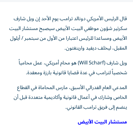
​قال ⁠الرئيس ‌الأمريكي دونالد ‌ترامب ‌يوم الأحد ⁠إن ويل شارف
سكرتير ​شؤون موظفي ‌البيت الأبيض ⁠سيصبح مستشار البيت
الأبيض ​ومساعدا ‌للرئيس ‌اعتبارا ‌من الأول من سبتمبر / أيلول
المقبل، ليخلف ديفيد وارينغتون.
ويل شارف (Will Scharf) هو محام أمريكي، عمل محامياً
شخصياً لترامب في عدة قضايا قانونية بارزة ومعقدة.
المدعي العام الفدرالي الأسبق، مارس المحاماة في القطاع
الخاص وشارك في أعمال قانونية وأكاديمية متعددة قبل أن
ينضم إلى فريق ترامب القانوني.
مستشار البيت الأبيض
مكتب مستشار البيت الأبيض هو الجهة المسؤولة عن تقديم