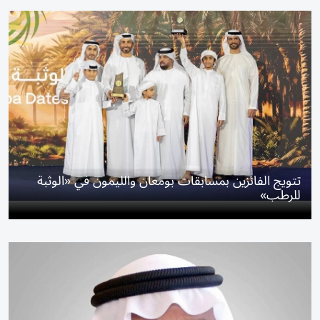
تتويج الفائزين بمسابقات بومعان والليمون في «الوثبة
للرطب»