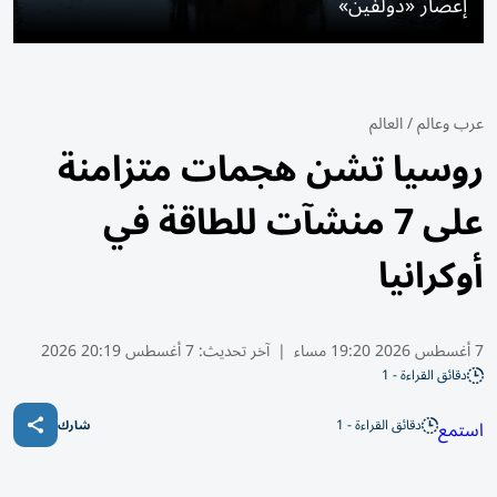
إعصار «دولفين»
عرب وعالم
/
العالم
روسيا تشن هجمات متزامنة
على 7 منشآت للطاقة في
أوكرانيا
7 أغسطس 2026 19:20 مساء
|
آخر تحديث:
7 أغسطس 20:19 2026
دقائق القراءة - 1
دقائق القراءة - 1
استمع
شارك