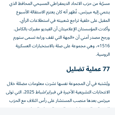
ينتمي إليه ميرتس، تُظهر أنه كان يعتزم الاستقالة الأسبوع
المقبل على خلفية تراجع شعبيته في استطلاعات الرأي.
وأكدت المؤسستان الإعلاميتان أن الفيديو مفبرك بالكامل.
ورجح مصدر أمني أن «الجهة التي تقف وراءه تسمى ستورم
1516»، وهي مجموعة على صلة بالاستخبارات العسكرية
الروسية.
77 عملية تضليل
ويُشتبه في أن المجموعة نفسها نشرت معلومات مضللة خلال
الانتخابات التشريعية الأخيرة في فبراير/شباط 2025، التي تولى
ميرتس بعدها منصب المستشار على رأس ائتلاف مع الحزب
الاشتراكي الديمقراطي ذي التوجه الوسطي اليساري.
وبحسب وكالة «فيجينوم» الفرنسية المكلفة رصد حملات