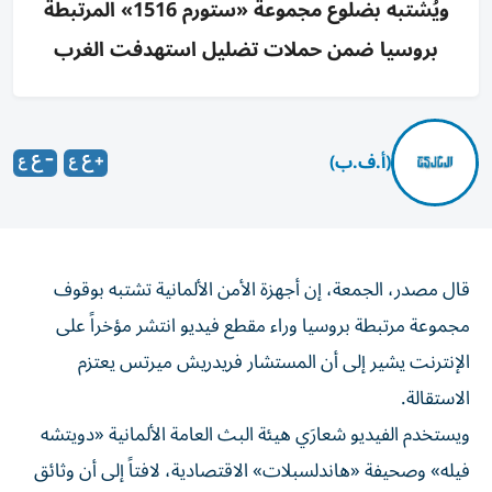
ويُشتبه بضلوع مجموعة «ستورم 1516» المرتبطة
بروسيا ضمن حملات تضليل استهدفت الغرب
(أ.ف.ب)
قال مصدر، الجمعة، إن أجهزة الأمن الألمانية تشتبه بوقوف
مجموعة مرتبطة بروسيا وراء مقطع فيديو انتشر مؤخراً على
الإنترنت يشير إلى أن المستشار فريدريش ميرتس يعتزم
الاستقالة.
ويستخدم الفيديو شعارَي هيئة البث العامة الألمانية «دويتشه
فيله» وصحيفة «هاندلسبلات» الاقتصادية، لافتاً إلى أن وثائق
مسرّبة من حزب الاتحاد الديمقراطي المسيحي المحافظ الذي