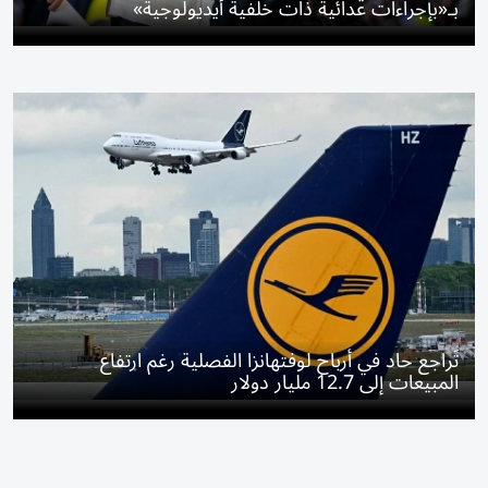
بـ«بإجراءات عدائية ذات خلفية أيديولوجية»
تَراجع حاد في أرباح لوفتهانزا الفصلية رغم ارتفاع
المبيعات إلى 12.7 مليار دولار