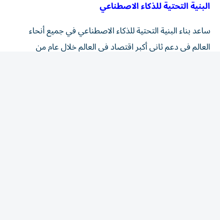
ساعد بناء البنية التحتية للذكاء الاصطناعي في جميع أنحاء
العالم في دعم ثاني أكبر اقتصاد في العالم خلال عام من
الصدمات الجيوسياسية، مما أدى إلى إبقاء النمو على المسار
الصحيح حتى مع تراجع الاستهلاك المحلي.
تضاعفت صادرات الصين من الدوائر المتكاملة من حيث
القيمة تقريبا هذا العام اعتبارا من نهاية يوليو، مقارنة بنفس
الفترة من العام الماضي، وفقًا للبيانات الرسمية التي جمعتها
شركة Wind Information. وفي شهر يوليو وحده، ارتفعت
صادرات الرقائق بنسبة 117% مقارنة بالعام السابق.
المنتجات الميكانيكية والكهربائية
وشكلت صادرات المنتجات الميكانيكية والكهربائية أكثر من