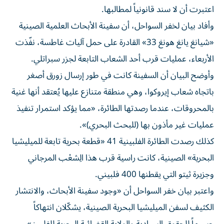
اعتبرت أن لا سند قانونياً لمطالبها.
وأفاد بيان لخفر السواحل، أن سفينة الأبحاث العلمية الصينية
«شيانغ يانغ هونغ 33» القادرة على حمل آليات غاطسة، نفّذت
الأربعاء، عمليات قرب أحد الشعاب التابعة لجزر سبراتلي.
وأوضح البيان أن السفينة كانت في طور إرسال زورق أصغر
باتجاه شعاب إيروكوا، وهي منطقة متنازع عليها يُعتقد أنها غنية
بالمحروقات، عندما رصدتها الطائرة، «مما يؤكد استمرار تنفيذ
عمليات غير مأذون بها (للبحث البحري)».
كذلك رصدت الطائرة الفلبينية 41 «قطعة بحرية تابعة للميليشيا
البحرية» الصينية، كانت راسية قرب هذا الِشعْب المرجاني
وجزيرة ثيتو التي يقطنها 400 فلبيني.
واعتبر بيان خفر السواحل أن «وجود سفينة الأبحاث، والانتشار
الكثيف لسفن الميليشيا البحرية الصينية، يشكّلان انتهاكاً