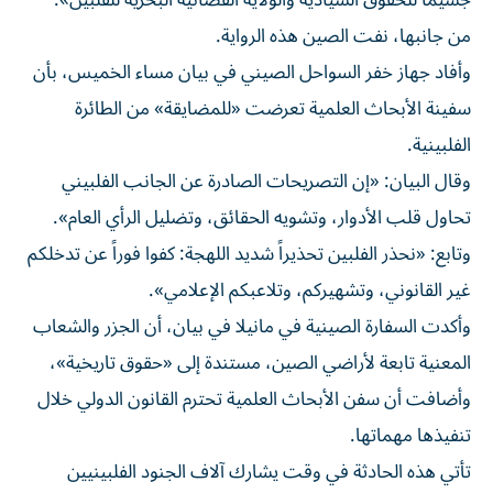
جسيماً للحقوق السيادية والولاية القضائية البحرية للفلبين».
من جانبها، نفت الصين هذه الرواية.
وأفاد جهاز خفر السواحل الصيني في بيان مساء الخميس، بأن
سفينة الأبحاث العلمية تعرضت «للمضايقة» من الطائرة
الفلبينية.
وقال البيان: «إن التصريحات الصادرة عن الجانب الفلبيني
تحاول قلب الأدوار، وتشويه الحقائق، وتضليل الرأي العام».
وتابع: «نحذر الفلبين تحذيراً شديد اللهجة: كفوا فوراً عن تدخلكم
غير القانوني، وتشهيركم، وتلاعبكم الإعلامي».
وأكدت السفارة الصينية في مانيلا في بيان، أن الجزر والشعاب
المعنية تابعة لأراضي الصين، مستندة إلى «حقوق تاريخية»،
وأضافت أن سفن الأبحاث العلمية تحترم القانون الدولي خلال
تنفيذها مهماتها.
تأتي هذه الحادثة في وقت يشارك آلاف الجنود الفلبينيين