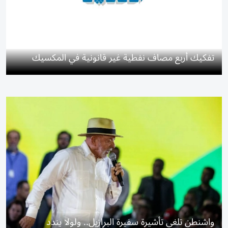
تفكيك أربع مصاف نفطية غير قانونية في المكسيك
واشنطن تلغي تأشيرة سفيرة البرازيل.. ولولا يندد