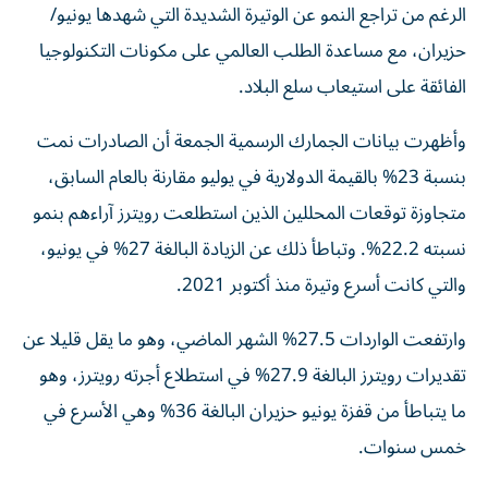
حزيران، مع مساعدة الطلب العالمي على مكونات التكنولوجيا
الفائقة على استيعاب سلع البلاد.
وأظهرت بيانات الجمارك الرسمية الجمعة أن الصادرات نمت
بنسبة 23% بالقيمة الدولارية في يوليو مقارنة بالعام السابق،
متجاوزة توقعات المحللين الذين استطلعت رويترز آراءهم بنمو
نسبته 22.2%. وتباطأ ذلك عن الزيادة البالغة 27% في يونيو،
والتي كانت أسرع وتيرة منذ أكتوبر 2021.
وارتفعت الواردات 27.5% الشهر الماضي، وهو ما يقل قليلا عن
تقديرات رويترز البالغة 27.9% في استطلاع أجرته رويترز، وهو
ما يتباطأ من قفزة يونيو حزيران البالغة 36% وهي الأسرع في
خمس سنوات.
البنية التحتية للذكاء الاصطناعي