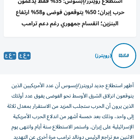
استطلاع رويترز/إبسوس: 35% فقط يدعمون
حرب إيران؛ 50% يتوقعون فوضى و58% ارتفاع
البنزين؛ انقسام جمهوري رغم دعم ترامب
(رويترز)
أظهر استطلاع جديد لرويترز/إبسوس أن عدد الأمريكيين الذين
يتوقعون انزلاق الشرق الأوسط نحو الفوضى يفوق عدد أولئك
الذين يرون أن الحرب ستجلب المزيد من الاستقرار بمعدل ثلاثة
إلى واحد، وذلك بعد خمسة ‌أشهر من اندلاع الحرب الأمريكية
الإسرائيلية على إيران. واستمر الاستطلاع ستة أيام وانتهى يوم
الاثنين مع تراجع الرئيس دونالد ترامب مرة أخرى عن التهديد