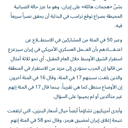
بشنّ «هجمات هائلة» على إيران، ​وهو ما عزز حالة الضبابية
المحيطة بصراع توقع ترامب في البداية أن يحقق نصراً سريعاً
فيه.
وعبر 50 في المئة من المشاركين في الاستطــلاع عن
اعتـقـــادهم بأن العــمل ‌العسكري الأمريكي في إيران سيزعزع
استقرار الشرق الأوسط ‌خلال العام المقبل، أي نحو ثلاثة أمثال
من قالوا إن الحرب ستؤدي إلى مزيد من الاستقرار في المنطقة
والذين بلغت نسبتهم 17 في المئة. وقال 16 في المئة آخرون
إن الأوضاع ستظل كما هي تقريباً، بينما قال 17 في المئة إنهم
غير متأكدين أو لم يجيبوا على السؤال.
وأبدى أمريكيون تشاؤماً أيضاً حيال أسعار البنزين، التي ارتفعت
نتيجة إغلاق إيران لمضيق هرمز، وقال نحو 58 في المئة إنهم