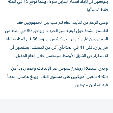
يتوقعون أن تزداد أسعار البنزين سوءاً، بينما توقع 15 في المئة
فقط تحسنَّها.
وعلى الرغم من التأييد العام لترامب بين الجمهوريين فقد
انقسموا بشدة حول كيفية سير الحرب. ويوافق 80 في المئة من
الجمهوريين على أداء ترامب كرئيس، ويؤيد 66 في المئة تعامله
مع إيران. لكن 41 في المئة،​أي أقل من النصف، يعتقدون أن
الاستقرار في الشرق الأوسط سيتحسن خلال العام المقبل.
وجرى استطلاع رويترز/إبسوس عبر الإنترنت وجمع ردوداً من
4505 بالغين أمريكيين على مستوى البلاد. ويبلغ هامش الخطأ
فيه نقطتين مئويتين.