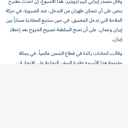
ينص على أن تتمكن طهران من التدخل، عند الضرورة، في حركة
الملاحة التي تدخل المضيق، ​في حين ستتبع المغادرة مساراً بين
إيران وعمان، على ‌أن تمنح السلطنة تصريح الخروج بعد إخطار
إيران.
وقالت اتحادات رائدة في قطاع الشحن عالمياً، في رسالة
مفتوحة هذا الأسبوع «قدرة السفن التجارية على الإبحار في
الممرات المائية الدولية بأمان وعلى نحو يمكن التنبؤ به، ومن
دون عوائق لا داعي لها، أمر أساسي لضمان مرونة سلاسل ​
الإمداد، والاستقرار ‌الاقتصادي، وأمن الطاقة».
وجاء في الرسالة، التي أرسلت إلى وكالة الشحن التابعة للأمم
المتحدة، أن فرض رسوم إلزامية عبر المضيق في صورة رسوم
مرور أو رسوم ‌خدمة هو «رسوم ‌عبور بكل ما تحمله الكلمة من