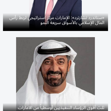
«ستاندرد تشارترد»: الإمارات مركز استراتيجي لربط رأس
المال الإسلامي بالأسواق سريعة النمو
ثلث أقوى الرؤساء التنفيذيين أوسطياً من الامارات