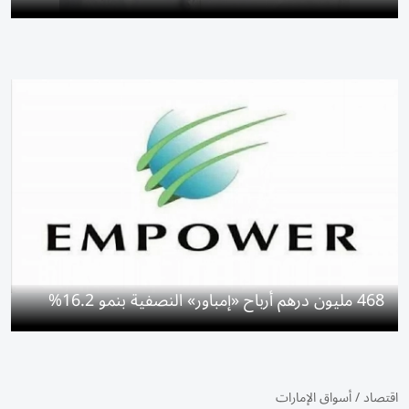
468 مليون درهم أرباح «إمباور» النصفية بنمو 16.2%
اقتصاد
/
أسواق الإمارات