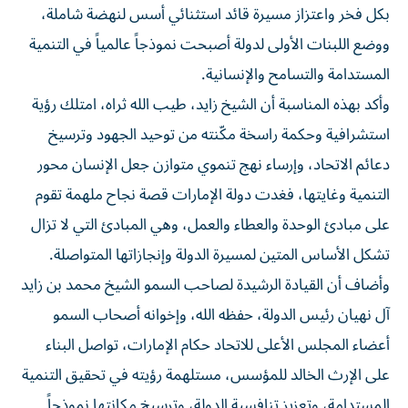
ووضع اللبنات الأولى لدولة أصبحت نموذجاً عالمياً في التنمية
المستدامة والتسامح والإنسانية.
وأكد بهذه المناسبة أن الشيخ زايد، طيب الله ثراه، امتلك رؤية
استشرافية وحكمة راسخة مكّنته من توحيد الجهود وترسيخ
دعائم الاتحاد، وإرساء نهج تنموي متوازن جعل الإنسان محور
التنمية وغايتها، فغدت دولة الإمارات قصة نجاح ملهمة تقوم
على مبادئ الوحدة والعطاء والعمل، وهي المبادئ التي لا تزال
تشكل الأساس المتين لمسيرة الدولة وإنجازاتها المتواصلة.
وأضاف أن القيادة الرشيدة لصاحب السمو الشيخ محمد بن زايد
آل نهيان رئيس الدولة، حفظه الله، وإخوانه أصحاب السمو
أعضاء المجلس الأعلى للاتحاد حكام الإمارات، تواصل البناء
على الإرث الخالد للمؤسس، مستلهمة رؤيته في تحقيق التنمية
المستدامة، وتعزيز تنافسية الدولة، وترسيخ مكانتها نموذجاً