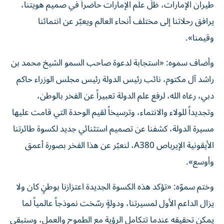
طيران الإمارات، ظلّ علم الإمارات حاضراً في صميم هويتنا،
يرافق رحلاتنا إلى مختلف أنحاء العالم ويعبّر عن انتمائنا
وقيمنا».
وأضاف سموه: «‏استجابة لدعوة صاحب السمو الشيخ محمد بن
راشد آل مكتوم، نائب رئيس الدولة رئيس مجلس الوزراء حاكم
دبي، رعاه الله، لرفع علم الدولة تعبيراً عن الفخر بالوطن،
وتجديداً للولاء والانتماء، وترسيخاً لقيم الوحدة التي قامت عليها
مسيرة الدولة، كشفنا عن تصميم استثنائي جديد لكسوة طائرتنا
الأيقونية الإيرباص A380، لنعبّر عن هذا الفخر بصورة أعمق
وأوسع».
‏وختم سموّه: «تؤكد هذه الكسوة الجديدة اعتزازنا بوطنٍ كان ولا
يزال الداعم الأول لمسيرتنا، ودولةٍ رسّخت نموذجاً عالمياً لما
يمكن تحقيقه عندما تتكامل الرؤية مع الطموح والعمل، وستبقى