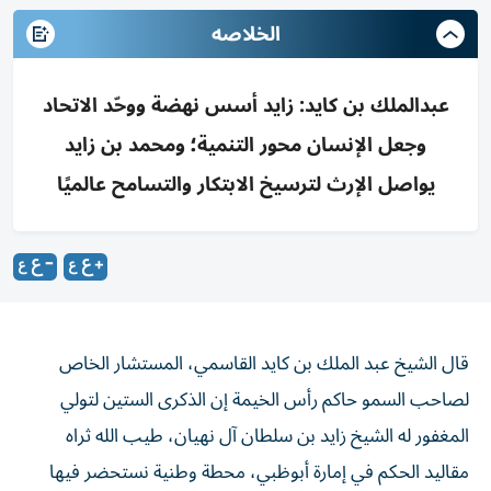
الخلاصه
عبدالملك بن كايد: زايد أسس نهضة ووحّد الاتحاد
وجعل الإنسان محور التنمية؛ ومحمد بن زايد
يواصل الإرث لترسيخ الابتكار والتسامح عالميًا
قال الشيخ عبد الملك بن كايد القاسمي، المستشار الخاص
لصاحب السمو حاكم رأس الخيمة إن الذكرى الستين لتولي
المغفور له الشيخ زايد بن سلطان آل نهيان، طيب الله ثراه
مقاليد الحكم في إمارة أبوظبي، محطة وطنية نستحضر فيها
بكل فخر واعتزاز مسيرة قائد استثنائي أسس لنهضة شاملة،