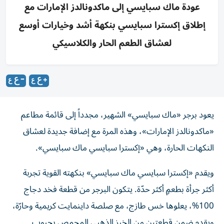
عودة ماك سبايسي إلى ماكدونالدز الإمارات مع
إطلاق إكسترا سبايسي بنكهة أشد وخيارات أوسع
لعشاق الطعم الحار والكلاسيكي
يعود برجر «ماك سبايسي» الشهير، مجدداً إلى قائمة مطاعم
«ماكدونالدز الإمارات»، وهذه المرة مع إضافة جديدة لعشاق
النكهات الحارة، وهي «إكسترا سبايسي ماك سبايسي».
ويقدم «إكسترا سبايسي ماك سبايسي» بنكهته القوية تجربة
أكثر جرأة بطعمٍ أكثر حدّة. يتكون البرجر من قطعة فخد دجاج
100%، يعلوها خس طازج، مع صلصة داينمايت كريمية وحارّة،
ويقدم ضمن قطعتين من الخبز الذهبي المحمص بحبوب