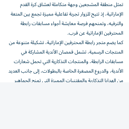
الإماراتية، إذ تتيح للزوار تجربة تفاعلية مميزة تجمع بين المتعة
والترفيه، وتمنحهم فرصة معايشة أجواء مسابقات رابطة
المحترفين الإماراتية عن قرب.
كما يضم متجر رابطة المحترفين الإماراتية، تشكيلة متنوعة من
المنتجات الرسمية، تشمل قمصان الأندية المشاركة في
مسابقات الرابطة، والمنتجات التذكارية التي تحمل شعارات
الأندية، والدروع المصغرة الخاصة بالبطولات، إلى جانب العديد
من الهدايا التذكارية والمقتنيات المميزة التي تمنح الجماهير
فرصة الاحتفاظ بذكريات استثنائية لناديهم المفضل، واقتناء
منتجات تعكس شغفهم بكرة القدم الإماراتية.
تأتي هذه المبادرة ضمن الفعاليات المصاحبة لحفل جوائز رابطة
المحترفين الإماراتية، الذي يعد الحدث الأبرز في ختام الموسم
الرياضي، ويحتفي بأصحاب الإنجازات الاستثنائية، في أمسية