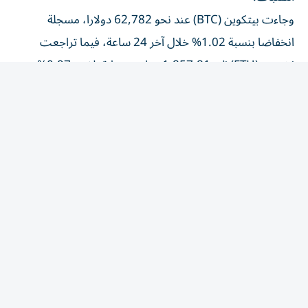
وجاءت بيتكوين (BTC) عند نحو 62,782 دولارا، مسجلة
انخفاضا بنسبة 1.02% خلال آخر 24 ساعة، فيما تراجعت
إيثيريوم (ETH) إلى 1,857.81 دولار بخسارة بلغت 0.97%.
كما انخفضت سولانا (SOL) إلى 72.84 دولار، متراجعة بنسبة
0.75%، بينما سجلت الريبل (XRP) مستوى 1.07 دولار
بانخفاض قدره 0.92% خلال الفترة نفسها.
وتأتي هذه التحركات في ظل استمرار متابعة المستثمرين
للتطورات الاقتصادية العالمية، إضافة إلى تدفقات السيولة نحو
الأصول الرقمية، وتشير تقارير إلى استمرار اهتمام المؤسسات
بالعملات المشفرة.
المقالة التالية