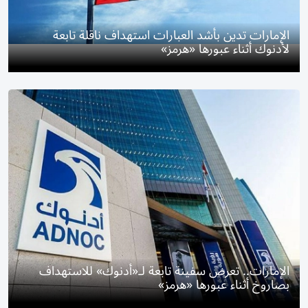
الإمارات تدين بأشد العبارات استهداف ناقلة تابعة
لأدنوك أثناء عبورها «هرمز»
الإمارات.. تعرض سفينة تابعة لـ«أدنوك» للاستهداف
بصاروخ أثناء عبورها «هرمز»