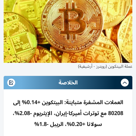
عملة البيتكوين (رويترز - أرشيفية)
الخلاصة
العملات المشفرة متباينة: البيتكوين +0.14% إلى
80208 مع توترات أميركا-إيران، الإيثريوم -2.08%،
سولانا +0.20%، الريبل -1.8%