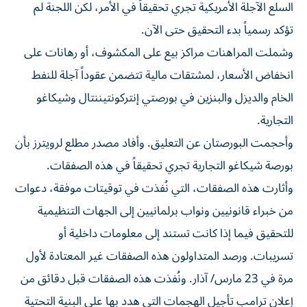
السلع الآجلة الأمريكية تجري تحقيقاً في الأمر، لكن اللجنة لم
تؤكد رسمياً بدء التحقيق حتى الآن.
وشملت المراهنات مراكز بيع على المكشوف، أو رهانات على
انخفاض الأسعار، لمشتقات مالية تتضمن عقوداً آجلة للنفط
الخام والديزل والبنزين في بورصتي إنتركونتيننتال وشيكاغو
التجارية.
وأحجمت البورصتان عن التعليق. وأفاد مصدر مطلع لرويترز بأن
بورصة شيكاغو التجارية تجري تحقيقاً في هذه الصفقات.
وأثارت هذه الصفقات، التي نُفذت في توقيتات موفقة، دعوات
من خبراء قانونيين ونواب برلمانيين إلى الجهات التنظيمية
للتحقيق فيما إذا كانت تستند إلى ‌معلومات داخلية أو
تسريبات. ورصد المتداولون هذه الصفقات غير المعتادة لأول
مرة في 23 مارس/ آذار. ونُفذت هذه الصفقات قبل دقائق من
إعلان ترامب تأجيل الهجمات التي هدد بها على البنية التحتية