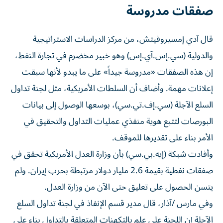
صفقات مدروسة
قال آدي إمسيروفيتش، من مركز الدراسات الاستراتيجية
والدولية (سي.إس.آي.إس) وهو خبير ​مخضرم في تجارة النفط،
‌إن هذه الصفقات «مدروسة جيداً» على ما يبدو لأنها سبقت
إعلانات مهمة. وأضاف أن السلطات الأمريكية، مثل لجنة تداول
السلع الآجلة (سي.إف.تي.سي)، بوسعها الوصول إلى بيانات
البورصات لتتبع هوية منفذي عمليات التداول ‌والتحقيق في
الأمر بناء على تقديرها للموقف.
وأفادت شبكة (إيه.بي.سي) بأن وزارة العدل الأمريكية تحقق في
صفقات نفطية بقيمة 2.6 مليار دولار مرتبطة بحرب إيران. ولم
يتسن الحصول على تعليق حتى الآن من وزارة العدل.
وفي مارس /آذار، قال مدير قسم الإنفاذ في لجنة تداول السلع
الآجلة إن اللجنة على علم بالتكهنات المتعلقة بالتداول بناء على