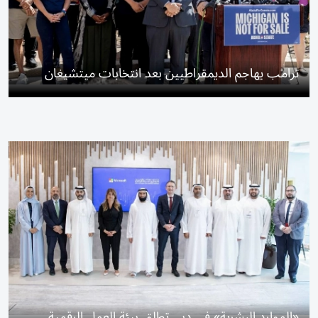
ترامب يهاجم الديمقراطيين بعد انتخابات ميتشيغان
«الموارد البشرية» في دبي تطلق بيئة العمل الرقمية