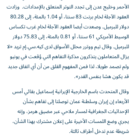
الأحمر وخليج عدن ​إلى تجدد التوتر المتعلق بالإمدادات. وزادت
العقود الآجلة لخام برنت 83 سنتا، ‌أو 1.04 بالمئة، إلى 80.28
‌دولار للبرميل. وصعدت أيضا العقود الآجلة لخام غرب تكساس
الوسيط الأمريكي 61 سنتا، أو 0.81 بالمئة، إلى 75.83 دولار
للبرميل. وقال تيم ووترر محلل الأسواق لدى كيه.سي.إم تريد «لا
يزال المتعاملون يتذكرون مذكرة التفاهم التي وُقعت ‌في يونيو
ولم تصمد طويلا، لذا فمن المفهوم القلق من أن أي اتفاق جديد
قد يكون هشا بنفس القدر».
وقال المتحدث باسم الخارجية الإيرانية إسماعيل بقائي أمس
الأربعاء إن إيران وسلطنة عمان توصلتا إلى تفاهم بشأن
الإحداثيات الجغرافية لمسار ملاحي عبر مضيق هرمز، وإنه
يجري وضع اللمسات الأخيرة على إعلان مشترك بهذا الشأن،
شريطة عدم تدخل أطراف ثالثة.