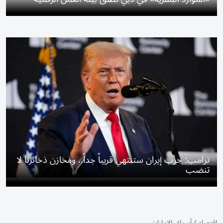
ترامب: حرب إيران ستنتهي قريباً جداً.. ومخازن ذخائرنا لا
تنضب
اقتصاد
/
أسواق الإمارات