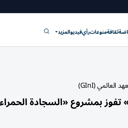
اضة
ثقافة
منوعات
رأي
فيديو
المزيد
العالمي (GInI)
 تفوز بمشروع «السجادة الحمراء