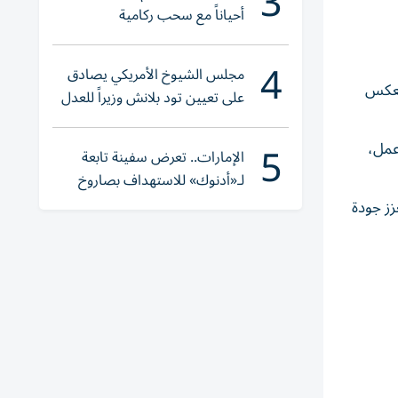
3
أحياناً مع سحب ركامية
4
مجلس الشيوخ الأمريكي يصادق
 يعكس
على تعيين تود بلانش وزيراً للعدل
5
 عمل،
الإمارات.. تعرض سفينة تابعة
لـ«أدنوك» للاستهداف بصاروخ
أثناء عبورها «هرمز»
زز جودة