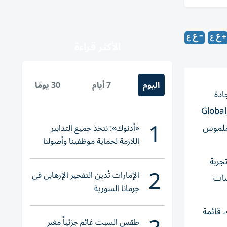
الأكثر قراءة
اليوم
7 أيام
30 يومًا
ادة
الحمراء» بجائزة الابتكار المتميز في القطاع الحكومي ضمن جوائز الابتكار العالمي 2025، وذلك ضمن جوائز معهد الابتكار العالمي (Global
1
ثر ملموس
«أدنوك»: نتخذ جميع التدابير
اللازمة لحماية موظفينا وأصولنا
وعملياتنا
تجربة
2
الإمارات تُدين التفجير الإرهابي في
سات
جرمانا السورية
 قائمة
طقس السبت غائم جزئياً مغبر