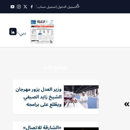
تسجيل الدخول
|
تسجيل حساب
دبي
--°
نرشح لكم
وزير العدل يزور مهرجان
الشيخ زايد الصيفي
»
ويطّلع على برامجه
«الشارقة للاتصال»