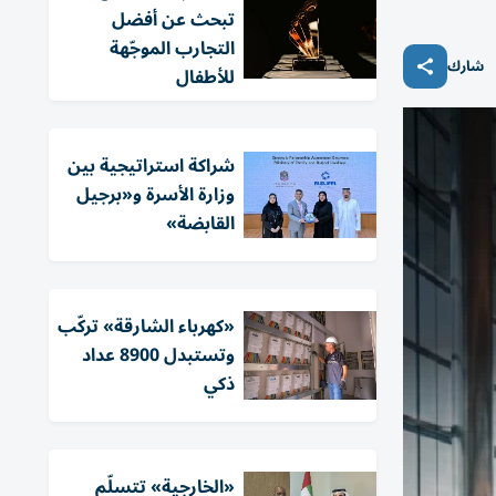
تبحث عن أفضل
التجارب الموجّهة
شارك
للأطفال
شراكة استراتيجية بين
وزارة الأسرة و«برجيل
القابضة»
«كهرباء الشارقة» تركّب
وتستبدل 8900 عداد
ذكي
«الخارجية» تتسلّم