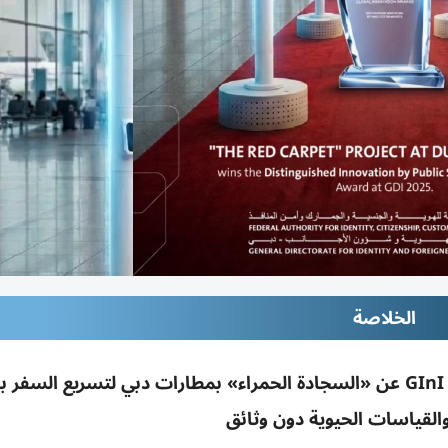
الخلاصة
فوز «الهوية وشؤون الأجانب بدبي» بجائزة GInI 2025 عن «السجادة الحمراء» بمطارات دبي لتسريع السف
لقياسات الحيوية دون وثائق