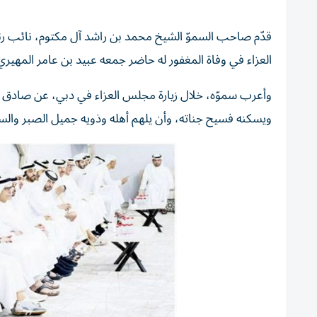
قدّم صاحب السموّ الشيخ محمد بن راشد آل مكتوم، نائب رئ
العزاء في وفاة المغفور له حاضر جمعه عبيد بن عامر المهيري
وأعرب سموّه، خلال زيارة مجلس العزاء في دبي، عن صادق عزائ
ويسكنه فسيح جناته، وأن يلهم أهله وذويه جميل الصبر والس