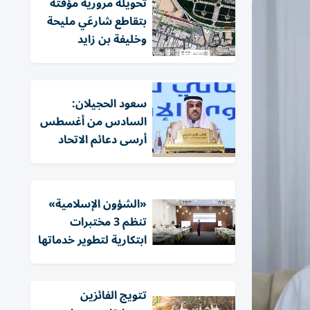
تحويلة مرورية مؤقتة
بتقاطع شارعَي مليحة
وخليفة بن زايد
سعود الحجيلان:
السادس من أغسطس
أرسى دعائم الاتحاد
«الشؤون الإسلامية»
تنظم 3 مختبرات
ابتكارية لتطوير خدماتها
تتويج الفائزين