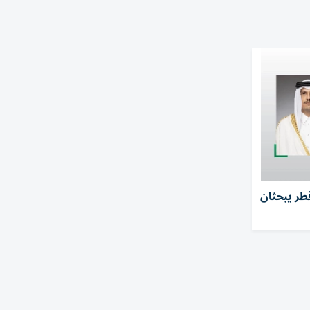
طر يبحثان