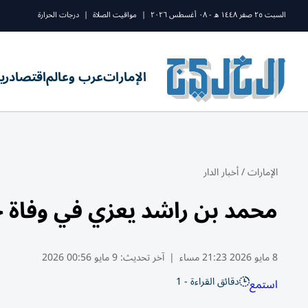
السبت ٢٥ صفر ١٤٤٨ ه - ٠٨ أغسطس ٢٠٢٦
|
مواقيت الصلاة
|
درجات الحرارة
الإمارات
عرب وعالم
اقتصاد
ري
الإمارات
/
أخبار الدار
محمد بن راشد يعزي في وفاة 
8 مايو 2026 21:23 مساء
|
آخر تحديث:
9 مايو 00:56 2026
دقائق القراءة - 1
استمع