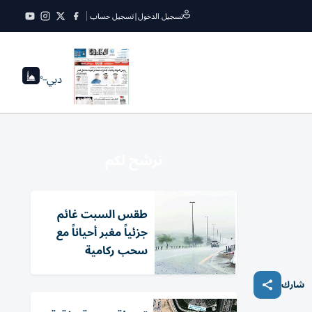
تسجيل الدخول
|
تسجيل حساب
دبي
--°
نرشح لكم
طقس السبت غائم
جزئياً مغبر أحياناً مع
سحب ركامية
شارك