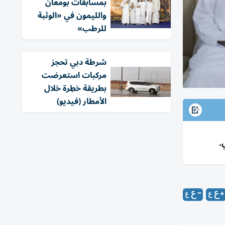
بمسابقات بومعان
والليمون في «الوثبة
للرطب»
شرطة دبي تحجز
مركبات استعرضت
بطريقة خطِرة خلال
الأمطار (فيديو)
.