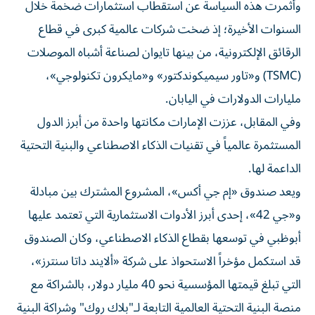
وأثمرت هذه السياسة عن استقطاب استثمارات ضخمة خلال
السنوات الأخيرة؛ إذ ضخت شركات عالمية كبرى في قطاع
الرقائق الإلكترونية، من بينها تايوان لصناعة أشباه الموصلات
(TSMC) و«تاور سيميكوندكتور» و«مايكرون تكنولوجي»،
مليارات الدولارات في اليابان.
وفي المقابل، عززت الإمارات مكانتها واحدة من أبرز الدول
المستثمرة عالمياً في تقنيات الذكاء الاصطناعي والبنية التحتية
الداعمة لها.
ويعد صندوق «إم جي أكس»، المشروع المشترك بين مبادلة
و«جي 42»، إحدى أبرز الأدوات الاستثمارية التي تعتمد عليها
أبوظبي في توسعها بقطاع الذكاء الاصطناعي، وكان الصندوق
قد استكمل مؤخراً الاستحواذ على شركة «ألايند داتا سنترز»،
التي تبلغ قيمتها المؤسسية نحو 40 مليار دولار، بالشراكة مع
منصة البنية التحتية العالمية التابعة لـ"بلاك روك" وشراكة البنية