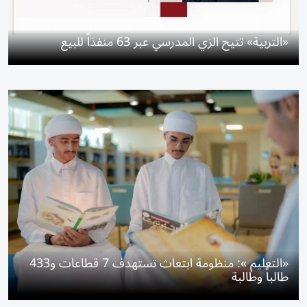
«التربية» تتيح الزي المدرسي عبر 63 منفذاً للبيع
«التعليم »: منظومة ابتعاث تستهدف 7 قطاعات و433
طالباً وطالبة