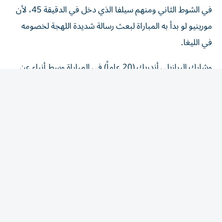
في الشوط الثاني ومنهم سيلفا الذي دخل في الدقيقة 45، لأن
مورينيو لو بدأ به المباراة لبعث رسالة شديدة اللهجة لخصومه
في الليغا.
وشارك البرازيلي أندريك (20 عاماً) في المباراة وسط أنباء عن
اجتماع وكلاء أعماله مع تشيلسي الإنجليزي، ووفق التقرير يريد
تشيلسي استعارة أندريك بشرط شرائه نهاية الموسم، لكن ريال
مدريد يريد إعارة فقط ثم حسم مستقبله بشكل دائم لاحقاً.
المقالة التالية