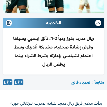
الخلاصه
ريال مدريد يفوز ودياً 2-1؛ تألق إيسبي وسيلفا
وغولر، إشادة صحفية، مشاركة أندريك وسط
اهتمام تشيلسي بإعارته بشرط الشراء بينما
يرفض الريال
متابعة : ضمياء فالح
بدأت ملامح فريق ريال مدريد بقيادة المدرب البرتغالي جوزيه