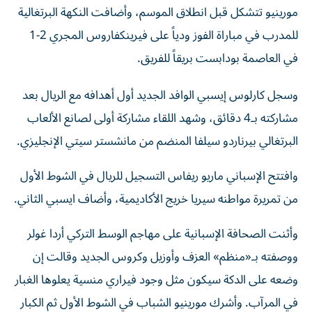
مورينيو تتشكل قبل انطلاق الموسم، وأضافت النكهة البرتغالية
للمدرب في مباراة الفوز ودياً على فيرينكفاروس المجري 2-1
في العاصمة بودابست بريقاً للفريق.
وسجل كارلوس إيسبي الوافد الجديد أول أهدافه مع الريال بعد
مشاركته بـ4 دقائق، وشهد اللقاء مشاركة أولى لصانع الألعاب
البرتغالي بيرناردو سيلفا المنضم من مانشستر سيتي الإنجليزي.
وافتتح الإسباني ماريو ريفاس التسجيل للريال في الشوط الأول
من تمريرة مواطنه سيريا خريج الأكاديمية، وأضاف ايسبي الثاني.
وأثنت الصحافة الإسبانية على مهاجم الوسط التركي أردا غولر
ووصفته بـ«منظم» العزف وأوزيل وكروس الجديد وقالت إن
وضعه على الدكة سيكون مثل وجود فيراري منسية يعلوها الغبار
في المرآب. وأشرك مورينيو الشباب في الشوط الأول ثم الكبار