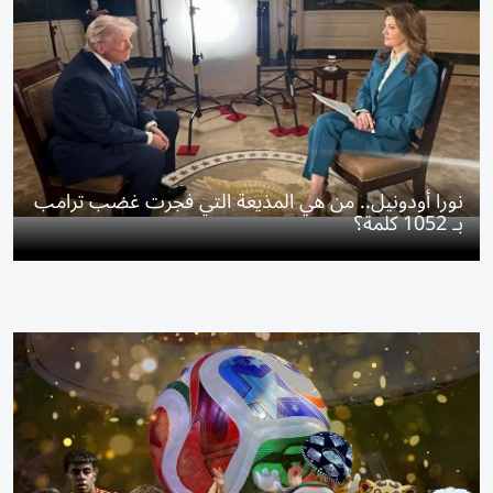
نورا أودونيل.. من هي المذيعة التي فجرت غضب ترامب
بـ 1052 كلمة؟