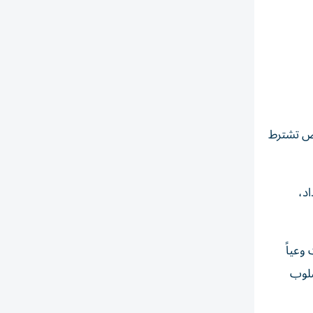
روض تشترط
اد،
وعياً
سلوب