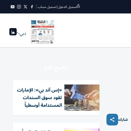
تسجيل الدخول
|
تسجيل حساب
دبي
--°
نرشح لكم
«إس آند بي»: الإمارات
تقود سوق السندات
المستدامة أوسطياً
شارك