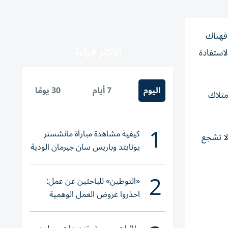
فهناك
الأكثر قراءة
لاستفادة
اليوم
7 أيام
30 يومًا
متلاك
1
كيفية مشاهدة مباراة مانشستر
لا تشجع
يونايتد وباريس سان جيرمان الودية
والقنوات الناقلة
2
«التوطين» للباحثين عن عمل:
احذروا عروض العمل الوهمية
وتحققوا عبر «الباركود»