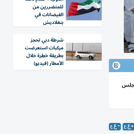
للمتضررين من
الفيضانات في
بنغلاديش
شرطة دبي تحجز
مركبات استعرضت
بطريقة خطِرة خلال
الأمطار (فيديو)
مجلس