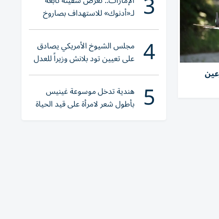
3
الإمارات.. تعرض سفينة تابعة
لـ«أدنوك» للاستهداف بصاروخ
أثناء عبورها «هرمز»
4
مجلس الشيوخ الأمريكي يصادق
على تعيين تود بلانش وزيراً للعدل
عين
5
هندية تدخل موسوعة غينيس
بأطول شعر لامرأة على قيد الحياة