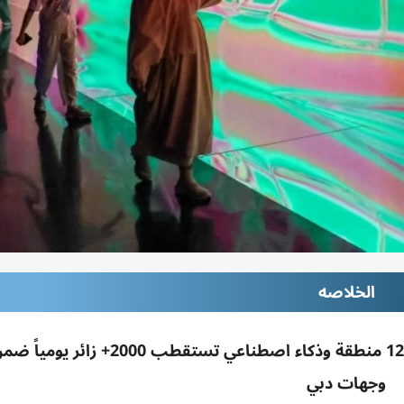
الخلاصه
«آيا يونيفرس» بوافي سيتي: تجربة رقمية غامرة بـ12 منطقة وذكاء اصطناعي تست
وجهات دبي