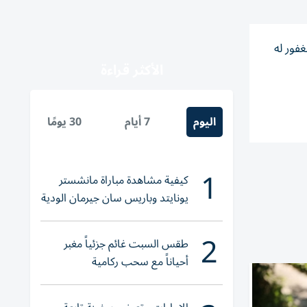
فور له
الأكثر قراءة
اليوم
7 أيام
30 يومًا
1
كيفية مشاهدة مباراة مانشستر
يونايتد وباريس سان جيرمان الودية
والقنوات الناقلة
2
طقس السبت غائم جزئياً مغبر
أحياناً مع سحب ركامية