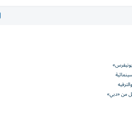
سينمائية
الترفيه
بل من «دبي»