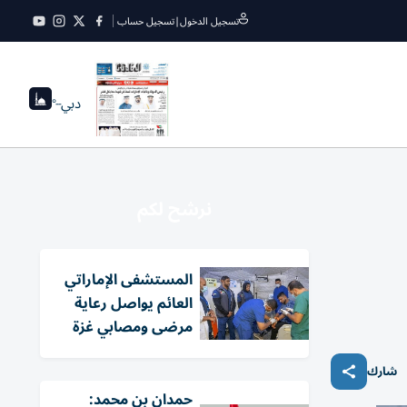
تسجيل الدخول
|
تسجيل حساب
دبي
--°
نرشح لكم
المستشفى الإماراتي
العائم يواصل رعاية
مرضى ومصابي غزة
شارك
حمدان بن محمد: