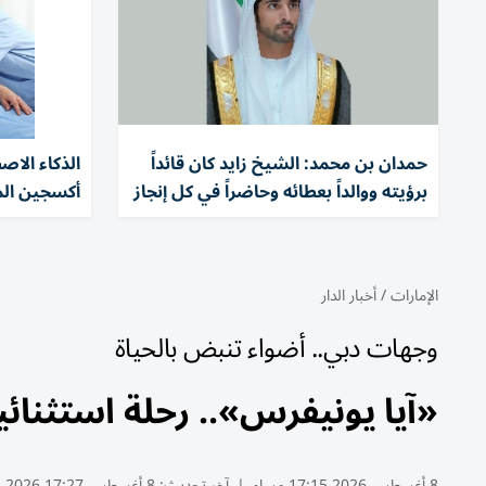
حمدان بن محمد: الشيخ زايد كان قائداً
الذكاء الا
برؤيته ووالداً بعطائه وحاضراً في كل إنجاز
أكسجين ال
الإمارات
/
أخبار الدار
وجهات دبي.. أضواء تنبض بالحياة
«آيا يونيفرس».. رحلة استثنائي
8 أغسطس 2026 17:15 مساء
|
آخر تحديث:
8 أغسطس 17:27 2026