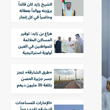
الشيخ زايد كان قائداً
برؤيته ووالداً بعطائه
وحاضراً في كل إنجاز
هزاع بن زايد: توفير
المساكن الملائمة
للمواطنين في العين
أولوية استراتيجية
«طرق الشارقة» تنجز
جسر جزيرة الحصن
بكلفة 30 مليون درهم
«الإمارات للمساعدات
الدولية» تقدم دعماً