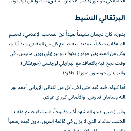
الجامايكي جونيور (لاعب عجمان السابق)، والبوليفي لويز لوبيز.
البرتقالي النشيط
بدوره، كان عجمان نشيطاً بعيداً عن الصخب الإعلامي، فحسم
الصفقات مبكراً، بتمديد التعاقد مع كل من المغربي وليد أزارو،
وكل من المقدوني جوكر زايكوف، والبرازيلي يوري ماتيس، في
وقت نجح فيه بالتعاقد مع البرازيلي لورينسي (خورفكان)،
والبرازيلي جوبسون سوزا (الظفرة).
أما كلباء، فقد قيد حتى الآن، كل من الثنائي الإيراني أحمد نور
الله وسامان قدوس، والألماني كوراي غونتر.
وفي زعبيل، يبدو المشهد أكثر وضوحاً، باستثناء حسم ملف
اللاعب سالدانا الذي لا يزال في قائمة الفريق، دون قيده رسمياً
بانتظار حسم ملف الاستغناء عنه.