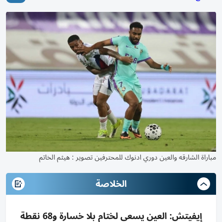
مباراة الشارقه والعين دوري ادنوك للمحترفين تصوير : هيثم الخاتم
الخلاصة
إيفيتش: العين يسعى لختام بلا خسارة و68 نقطة