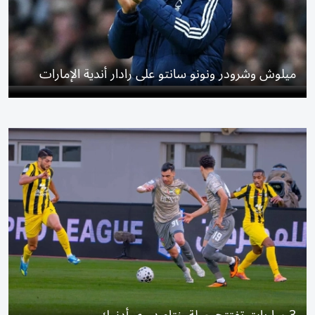
ميلوش وشرودر ونونو سانتو على رادار أندية الإمارات