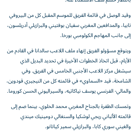
وقيد الوصل في قائمة الفريق للموسم المقبل كل من البيروفي
تابيا، والمدافعين المغربي سفيان بوفتيني والبرازيلي أدريلسون،
إلى جانب المهاجم الكولومبي بورخا.
ويتوقع مسؤولو الفريق إنهاء ملف اللاعب سالدانا في القادم من
الأيام، قبل اتخاذ الخطوات الأخيرة في تحديد البديل الذي
سيشغل مركز اللاعب الأجنبي الخامس في الفريق. وفي
الشامخة، قيد «السماوي» في قائمته كل من النيجيري قودوين،
والمالي- الفرنسي يوسف نياكاتيه، والسيراليوني الحسن كوروما.
وتمسك الظفرة بالجناح المغربي محمد الخلوي، بينما ضم إلى
قائمته الألباني ريجي لوشكيا والسنغالي دومينيك ميندي
والغيني سوري كابا، والبرازيلي سمير كياتانو.