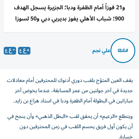
و21 فوزاً أمام الظفرة ودبا؛ الجزيرة يسجل الهدف
900؛ شباب الأهلي يفوز بديربي دبي و50 لسوزا
علي نجم
يقف العين المتوّج بلقب دوري أدنوك للمحترفين أمام معادلات
جديدة في آخر جولتين من عمر المسابقة، عندما يخوض آخر
مباراتين في البطولة أمام الظفرة ودبا في استاد هزاع بن زايد.
ويتطلع «الزعيم» أن يحقق لقب «البطل الذهبي» وأن ينجح في
أن يكون أول فريق يحسم اللقب في زمن المحترفين دون
خسارة.