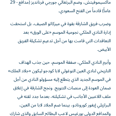
ماكسيموفيتش، وضم البرتغالي جورجي فرنانديز (مدافع - 29
عاماً) قادماً من الفتح السعودي.
وضرب فريق الشارقة بقوة في ميركاتو الصيف، بل استحقت
إدارة النادي الملكي نجومية الموسم «على الورق» بعد
التعاقدات التي قامت بها من أجل تدعيم تشكيلة الفريق
الأبيض.
وأبرم النادي الملكي، صفقة الموسم، حين جذب الهداف
التاريخي لنادي العين التوغولي لابا كودجو ليكون «جلاد الملك»
في الموسم الجديد الذي يتطلع إليه مسؤولو النادي من أجل
ضمان العودة إلى منصات التتويج. ونجح الشارقة في إغلاق
ملف اللاعبين الأجانب في تشكيلته، بعدما جدد ثقته في
البرازيلي إيغور كورونادو، بينما ضم الجلاد لابا من العين،
والمدافع الدولي بورغيس لاعب البطائح السابق والذي شارك