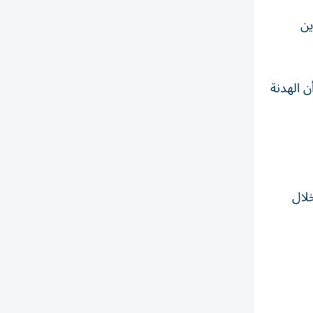
ين
 الهدنة
لال