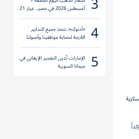
3
أسعار الذهب اليوم الجمعة 7
أغسطس 2026 في مصر.. عيار 21
يقترب من هذا الرقم
4
«أدنوك»: نتخذ جميع التدابير
اللازمة لحماية موظفينا وأصولنا
وعملياتنا
5
الإمارات تُدين التفجير الإرهابي في
جرمانا السورية
سكرية
داً