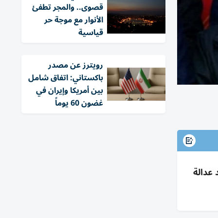
قصوى.. والمجر تطفئ
الأنوار مع موجة حر
قياسية
‏رويترز عن مصدر
باكستاني: اتفاق شامل
بين أمريكا وإيران في
غضون 60 يوماً
 عدالة