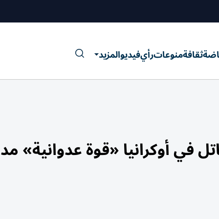
اضة
ثقافة
منوعات
رأي
فيديو
المزيد
تل في أوكرانيا «قوة عدوانية» مد