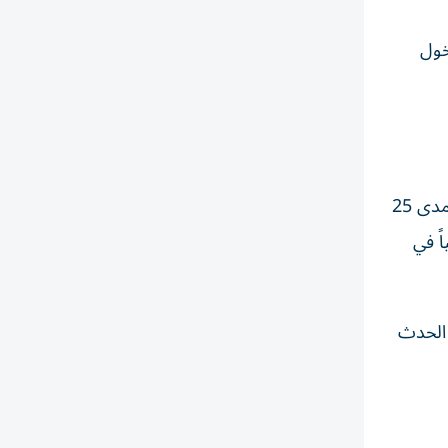
ينتش)، مع دخول
وجعل بوتين من ذكرى الانتصار السوفييتي على ألمانيا في الحرب العالمية الثانية ركيزة أساسية في خطابه السياسي على مدى 25
ً في
 الحدث