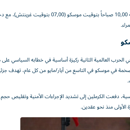
وأظهر بثّ التلفزيون الرسمي انطلاق العرض بعيد الساعة 10,00 صباحاً بتوقيت موسكو (07,00 بتوقيت غر
راء.
كو
مة في موسكو في التاسع من أيار/مايو من كل عام، تهدف جزئيا
.
سية، دفعت الكرملين إلى تشديد الإجراءات الأمنية وتقليص حجم
 الأولى منذ نحو عقدين.