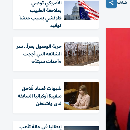
الأمريكي توصي
شارك
بملاحقة الطبيب
فاوتشي بسبب منشأ
كوفيد
حرية الوصول بحراً.. سر
الشائعة التي أججت
«أحداث سبتة»
شبهات فساد تُلاحق
سفيرة أوكرانيا السابقة
لدى واشنطن
إيطاليا في حالة تأهب