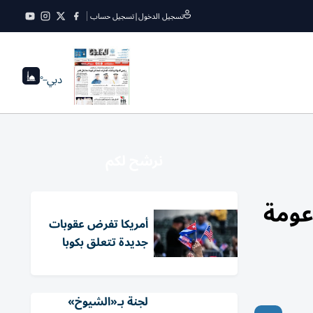
تسجيل الدخول
|
تسجيل حساب
دبي
--°
نرشح لكم
عومة
أمريكا تفرض عقوبات
جديدة تتعلق بكوبا
لجنة بـ«الشيوخ»