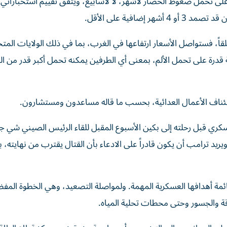
على تحمل ضغوط الحصار لأشهر، لا لأسابيع، ويتفق تقييم استخباراتي 
إضافية على الأقل.
لقاً، فستواصل الأسعار ارتفاعها في الغرب، بما في ذلك الولايات المت
قدرة على تحمل الألم، بمعنى أي الطرفين يمكنه تحمل أكبر قدر من الم
ئناف الأعمال العدائية، بحسب ما قاله مساعدون ومستشارون.
ي قبل رحلته إلى بكين الأسبوع المقبل للقاء الرئيس الصيني شي جي
د ترامب أن يكون قادراً على الادعاء بأن القتال يقترب من نهايته، ب
ئمة أهدافها العسكرية المهمة. ولمواصلة التصعيد، وهي الخطوة المف
ة والجسور وحتى محطات تحلية المياه.