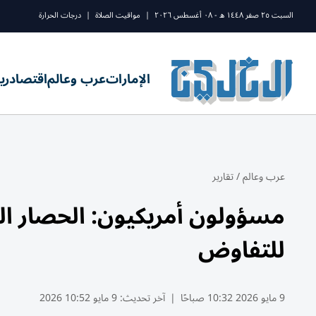
السبت ٢٥ صفر ١٤٤٨ ه - ٠٨ أغسطس ٢٠٢٦
|
مواقيت الصلاة
|
درجات الحرارة
الإمارات
عرب وعالم
اقتصاد
ري
عرب وعالم
/
تقارير
مسؤولون أمريكيون: الحصار الب
للتفاوض
9 مايو 2026 10:32 صباحًا
|
آخر تحديث:
9 مايو 10:52 2026