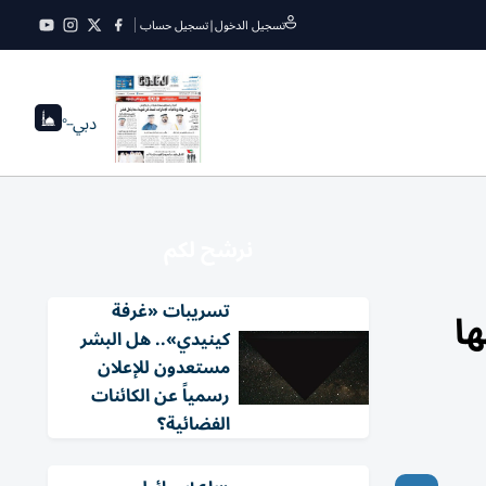
تسجيل الدخول
|
تسجيل حساب
دبي
--°
نرشح لكم
تسريبات «غرفة
ا
كينيدي».. هل البشر
مستعدون للإعلان
رسمياً عن الكائنات
الفضائية؟