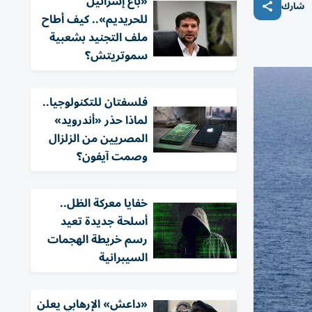
«باع إسرائيل
شارك
للحريديم».. كيف أطاح
ملف التجنيد بشعبية
سموتريتش؟
فلسفتان للتكنولوجيا..
لماذا حذر «أندرويد»
المصريين من الزلزال
وصمت آيفون؟
خفايا معركة الظل..
أسلحة جديدة تعيد
رسم خريطة الهجمات
السيبرانية
«داعش» الإرهابي يعلن