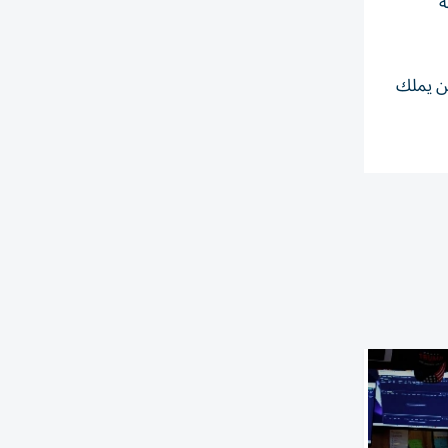
ة
من يملك