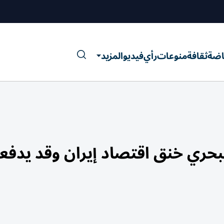
اضة
ثقافة
منوعات
رأي
فيديو
المزيد
حري خنق اقتصاد إيران وقد يدفعه