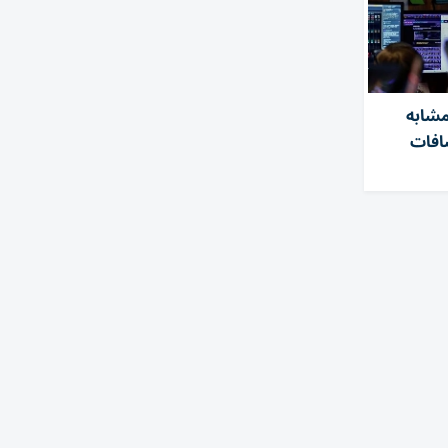
مشابه
كشافات