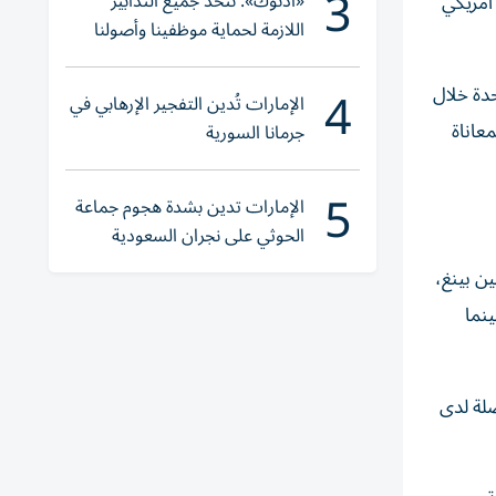
3
«أدنوك»: نتخذ جميع التدابير
أمريكي
اللازمة لحماية موظفينا وأصولنا
وعملياتنا
4
حدة خلال
الإمارات تُدين التفجير الإرهابي في
عاناة
جرمانا السورية
5
الإمارات تدين بشدة هجوم جماعة
الحوثي على نجران السعودية
ن بينغ،
ينما
ضلة لدى