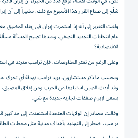
لكن، في الوقت نفسه، توقع عدد من الخبراء أن إيران قادرة 
سُلّم إلى صناع القرار هذا الأسبوع مع ذلك، مشيراً إلى أن إيران قد تصمد 3 أو 4 أشهر 
ولفت التقرير إلى أنه إذا استمرت إيران في إبقاء المضيق مغ
عام انتخابات التجديد النصفي، وعندها تصبح المسألة مسألة 
الاقتصادية؟
وعلى الرغم من تعثر المفاوضات، فإن ترامب متردد في است
وبحسب ما ذكر مستشارون، يريد ترامب تهدئة أي تحرك عسكر
وقد أبدت الصين استياءها من الحرب ومن إغلاق المضيق، ويري
يسعى لإبرام صفقات تجارية جديدة مع شي.
وقالت مصادر إن الولايات المتحدة استنفدت إلى حد كبير قا
ترامب، اضطر إلى التهديد بأهداف مدنية مثل محطات الطاق