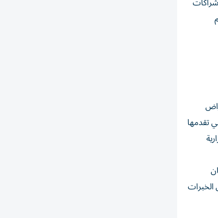
 شراكات
راض
تي تقدمها
رية
ان
 الخبرات