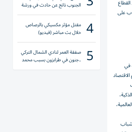
3
القطاع
الجنوب ناتج عن حادث في ورشة
باب على
ولا إصابات
4
مقتل مؤثر مكسيكي بالرصاص
خلال بث مباشر (فيديو)
5
صفقة العمر لنادي الشمال التركي
..جنون في طرابزون بسبب محمد
 في
صلاح
 الاقتصاد
لذكية،
عالمية،
لشباب