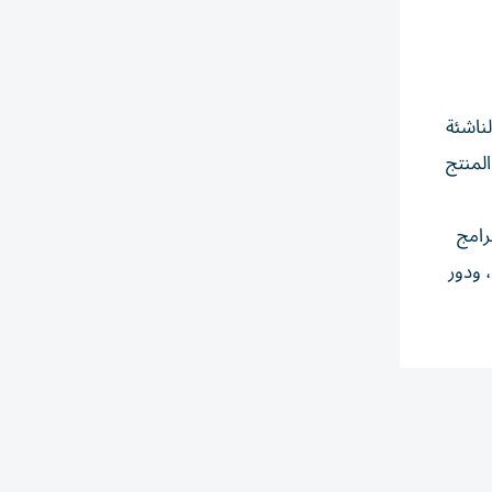
لناشئة
المنتج
رامج
 ودور