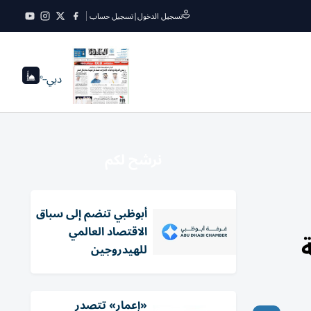
تسجيل الدخول
|
تسجيل حساب
دبي
--°
نرشح لكم
أبوظبي تنضم إلى سباق
الاقتصاد العالمي
للهيدروجين
«إعمار» تتصدر