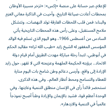
للإعلام،عبر حسابة على منصة «إكس»: «تزخر مسيرة الأوطان
بمحطات أعادت صياغة التاريخ، وأحيت في الذاكرة معاني العزم
والبناء؛ فمن قلب اللحظات الفارقة تولد النهضات، وتتشكل
ملامح المستقبل، وعلى رأس هذه المحطات التاريخية يأتي
السادس من أغسطس 1966، وهو اليوم الذي تسلم فيه الوالد
المؤسس المغفور له الشيخ زايد «طيب الله ثراه» مقاليد الحكم
في أبوظبي، لتبدأ رحلة مباركة مهدت الطريق أمام قيام دولة
الاتحاد.. برؤيته الحكيمة الملهمة وعزيمته التي لا تقهر، حول زايد
الإرادة إلى واقع، وأرسى دعائم وطن شامخ بات اليوم منارة
للعطاء والتسامح ومحط أنظار العالم.. وفي هذه الذكرى،
نستحضر قائداً رأى في الإنسان منطلق التنمية وغايتها، وفي
الوحدة أعظم قوة، فشيد بالإيمان والإرادة وطناً أصبح نموذجاً
عالمياً في التنمية والازدهار».