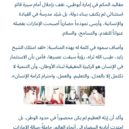
مقاليد الحكم في إمارة أبوظبي، نقف بإجلال أمام سيرة قائدٍ
استثنائي لم يكتفِ ببناء دولة، بل شيّد مدرسةً في القيادة
والإنسانية، وأرسى نموذجاً حضارياً أصبحت الإمارات بفضله
عنواناً للتقدم، والتسامح، والسلام.
وأضاف سموه في كلمة له بهذه المناسبة: «لقد امتلك الشيخ
زايد، طيب الله ثراه، رؤيةً سبقت عصرها، فآمن بأن الاستثمار
في الإنسان هو الركيزة الحقيقية لبناء الأوطان، وأن التنمية لا
تكتمل إلا بالعدل، والتعليم، والعمل، واحترام كرامة الإنسان».
وأكد أن إرثه العظيم لم يكن محصوراً في حدود الوطن، بل
امتدت أياديه البيضاء إلى أنحاء العالم، حاملةً رسالة الإمارات