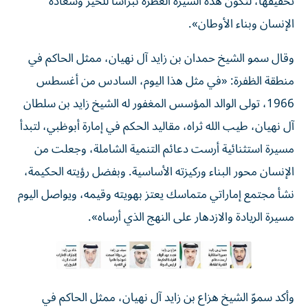
تحقيقها، لتكون هذه السيرة العطرة نبراساً للخير وسعادة
الإنسان وبناء الأوطان».
وقال سمو الشيخ حمدان بن زايد آل نهيان، ممثل الحاكم في
منطقة الظفرة: «في مثل هذا اليوم، السادس من أغسطس
1966، تولى الوالد المؤسس المغفور له الشيخ زايد بن سلطان
آل نهيان، طيب الله ثراه، مقاليد الحكم في إمارة أبوظبي، لتبدأ
مسيرة استثنائية أرست دعائم التنمية الشاملة، وجعلت من
الإنسان محور البناء وركيزته الأساسية. وبفضل رؤيته الحكيمة،
نشأ مجتمع إماراتي متماسك يعتز بهويته وقيمه، ويواصل اليوم
مسيرة الريادة والازدهار على النهج الذي أرساه».
وأكد سموّ الشيخ هزاع بن زايد آل نهيان، ممثل الحاكم في