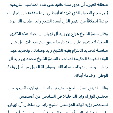
منطقة العين، أن مرور ستة عقود على هذه المناسبة التاريخية،
يُبرز حجم التحول الذي شهدته أبوظبي، وما حققته من إنجازات
نوعية انطلاقاً من النهج الذي أرساه الشيخ زايد، طيب الله ثراه.
وقال سموّ الشيخ هزاع بن زايد آل نهيان إن إحياء هذه الذكرى
العطرة لا يقتصر على استذكار ما تحقق من منجزات، بل هي
مناسبة لتجديد الالتزام بقيم الشيخ زايد ومبادئه، وتجديد عهد
الولاء للقيادة الحكيمة لصاحب السموّ الشيخ محمد بن زايد آل
نهيان، رئيس الدولة، حفظه الله، ومواصلة العمل من أجل رفعة
الوطن، وخدمة أبنائه.
وقال الفريق سموّ الشيخ سيف بن زايد آل نهيان، نائب رئيس
مجلس الوزراء وزير الداخلية: في السادس من أغسطس
نستحضر رؤية الوالد المؤسس الشيخ زايد بن سلطان آل نهيان،