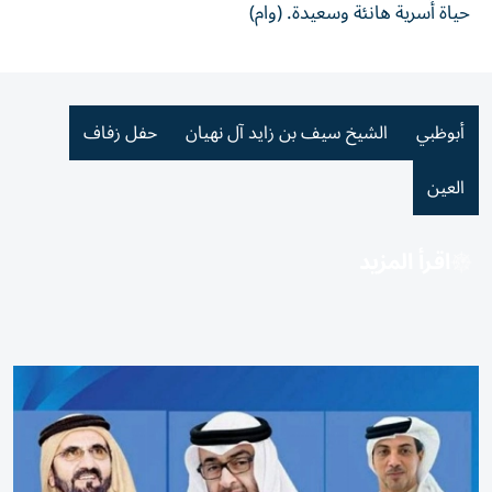
حياة أُسرية هانئة وسعيدة. (وام)
أبوظبي
الشيخ سيف بن زايد آل نهيان
حفل زفاف
العين
اقرأ المزيد