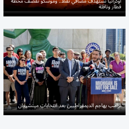
أوكرانيا تستهدف مصافي نفط.. وموسكو تقصف محطة
قطار وناقلة
ترامب يهاجم الديمقراطيين بعد انتخابات ميتشيغان