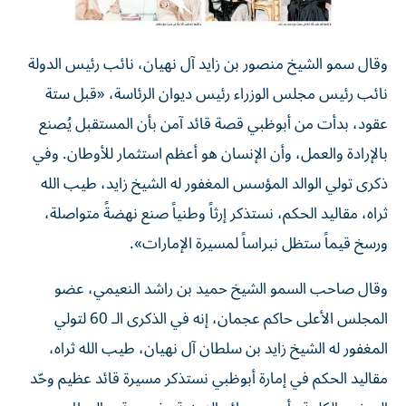
وقال سمو الشيخ منصور بن زايد آل نهيان، نائب رئيس الدولة
نائب رئيس مجلس الوزراء رئيس ديوان الرئاسة، «قبل ستة
عقود، بدأت من أبوظبي قصة قائد آمن بأن المستقبل يُصنع
بالإرادة والعمل، وأن الإنسان هو أعظم استثمار للأوطان. وفي
ذكرى تولي الوالد المؤسس المغفور له الشيخ زايد، طيب الله
ثراه، مقاليد الحكم، نستذكر إرثاً وطنياً صنع نهضةً متواصلة،
ورسخ قيماً ستظل نبراساً لمسيرة الإمارات».
وقال صاحب السمو الشيخ حميد بن راشد النعيمي، عضو
المجلس الأعلى حاكم عجمان، إنه في الذكرى الـ 60 لتولي
المغفور له الشيخ زايد بن سلطان آل نهيان، طيب الله ثراه،
مقاليد الحكم في إمارة أبوظبي نستذكر مسيرة قائد عظيم وحّد