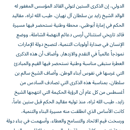
الدولي، إن الذكرى الستين لتولي القائد المؤسس المغفور له
الوالد الشيخ زايد بن سلطان آل نهيان، طيب الله ثراه، مقاليد
الحكم في إمارة أبوظبي، محطة وطنية نستحضر فيها مسيرة
قائد تاريخي استثنائي أرسى دعائم النهضة الشاملة، ووضع
الإنسان في صدارة أولويات التنمية، لتصبح دولة الإمارات
نموذجاً عالمياً في التقدم والازدهار. وأضاف أن هذه الذكرى
العطرة ستبقى مناسبة وطنية نستحضر فيها القيم والمبادئ
التي غرسها في نفوس أبناء الوطن. وأضاف الشيخ سالم بن
سلطان، بمناسبة هذه الذكرى التي تصادف السادس من
أغسطس من كل عام أن الرؤية الحكيمة التي انتهجها الشيخ
زايد، طيب الله ثراه، منذ توليه مقاليد الحكم قبل ستين عاماً،
كانت الأساس الذي انطلقت منه مسيرة البناء والتنمية،
ورسخت قيم الاتحاد والتسامح والعطاء، وأسهمت في بناء دولة