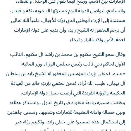
الإمارات بين الأمم، ورسّخ قيماً تقوم على الوحدة، والعطاء،
والتسامح، لتواصل الدولة اليوم مسيرتها التنموية بثقة واقتدار،
مستندة إلى الإرث الوطني الذي تركه للأجيال، داعياً الله تعالى
أن يرحم المغفور له الشيخ زايد، وأن يديم على دولة الإمارات
نعمة الأمن والاستقرار والرخاء.
وقال سمو الشيخ مكتوم بن محمد بن راشد آل مكتوم، النائب
الأول لحاكم دبي نائب رئيس مجلس الوزراء وزير المالية:
«عندما نحتفي بإرث المؤسس المغفور له الشيخ زايد بن سلطان
آل نهيان، طيب الله ثراه، فنحن نحتفي بإرثٍ خالدٍ من القيادة
الحكيمة والرؤية الفريدة التي أرست مسار دولة الإمارات،
وخلقت مسيرة ريادية متفردة في تاريخ الدول، ونستذكر عطاءه
ونبل خصاله وآماله العظيمة للإمارات وشعبها. ونسعى جاهدين
إلى استكمال هذه المسيرة على خطى زايد، وتكريم رؤاه عبر