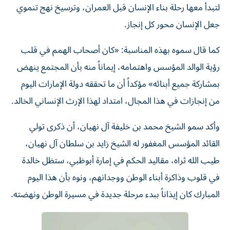
لتبدأ معها رحلة بناء الإنسان قبل العمران، وترسيخ نهج تنموي
جعل الإنسان محور كل إنجاز.
كما قال سموه بهذه المناسبة: «كان أصحاب الهمم في قلب
رؤية الوالد المؤسس واهتمامه، إيماناً منه بأن المجتمع ينهض
بمشاركة جميع أبنائه» مؤكداً أن ما تحققه دولة الإمارات اليوم
من إنجازات في هذا المجال، امتداد لهذا الإرث الإنساني الخالد.
وأكد سمو الشيخ محمد بن خليفة آل نهيان، أن ذكرى تولي
القائد المؤسس المغفور له الشيخ زايد بن سلطان آل نهيان،
طيب الله ثراه، مقاليد الحكم في إمارة أبوظبي، ستظل خالدة
في قلوب وذاكرة أبناء الوطن ووجدانهم، ونوه بأن هذا اليوم
المبارك كان إيذاناً ببدء مرحلة جديدة في مسيرة الوطن ونهضته.