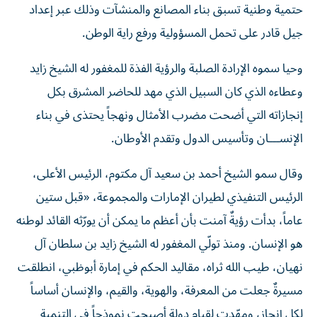
حتمية وطنية تسبق بناء المصانع والمنشآت وذلك عبر إعداد
جيل قادر على تحمل المسؤولية ورفع راية الوطن.
وحيا سموه الإرادة الصلبة والرؤية الفذة للمغفور له الشيخ زايد
وعطاءه الذي كان السبيل الذي مهد للحاضر المشرق بكل
إنجازاته التي أضحت مضرب الأمثال ونهجاً يحتذى في بناء
الإنســـان وتأسيس الدول وتقدم الأوطان.
وقال سمو الشيخ أحمد بن سعيد آل مكتوم، الرئيس الأعلى،
الرئيس التنفيذي لطيران الإمارات والمجموعة، «قبل ستين
عاماً، بدأت رؤيةٌ آمنت بأن أعظم ما يمكن أن يورّثه القائد لوطنه
هو الإنسان. ومنذ تولّي المغفور له الشيخ زايد بن سلطان آل
نهيان، طيب الله ثراه، مقاليد الحكم في إمارة أبوظبي، انطلقت
مسيرةٌ جعلت من المعرفة، والهوية، والقيم، والإنسان أساساً
لكل إنجاز، ومهّدت لقيام دولة أصبحت نموذجاً في التنمية