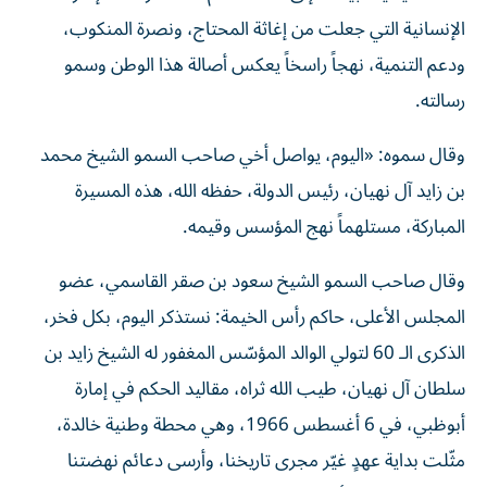
الإنسانية التي جعلت من إغاثة المحتاج، ونصرة المنكوب،
ودعم التنمية، نهجاً راسخاً يعكس أصالة هذا الوطن وسمو
رسالته.
وقال سموه: «اليوم، يواصل أخي صاحب السمو الشيخ محمد
بن زايد آل نهيان، رئيس الدولة، حفظه الله، هذه المسيرة
المباركة، مستلهماً نهج المؤسس وقيمه.
وقال صاحب السمو الشيخ سعود بن صقر القاسمي، عضو
المجلس الأعلى، حاكم رأس الخيمة: نستذكر اليوم، بكل فخر،
الذكرى الـ 60 لتولي الوالد المؤسّس المغفور له الشيخ زايد بن
سلطان آل نهيان، طيب الله ثراه، مقاليد الحكم في إمارة
أبوظبي، في 6 أغسطس 1966، وهي محطة وطنية خالدة،
مثّلت بداية عهدٍ غيّر مجرى تاريخنا، وأرسى دعائم نهضتنا