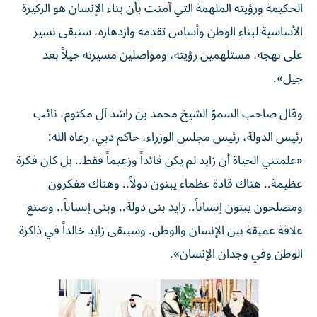
الحكيمة ورؤيته الملهمة التي آمنت بأن بناء الإنسان هو الركيزة
الأساسية لبناء الوطن وأساس تقدمه وازدهاره، سنبقى نسير
على نهجه، مستلهمين رؤيته، ومواصلين مسيرته جيلاً بعد
جيل».
وقال صاحب السموّ الشيخ محمد بن راشد آل مكتوم، نائب
رئيس الدولة، رئيس مجلس الوزراء، حاكم دبي، رعاه الله:
«علمتني الحياة أن زايد لم يكن قائداً وزعيماً فقط.. بل كان فكرة
عظيمة.. هناك قادة عظماء يبنون دولاً.. وهناك مفكرون
ومصلحون يبنون إنساناً.. زايد بنى دولة.. وبنى إنساناً.. وصنع
علاقة عميقة بين الإنسان والوطن. وسيبقى زايد خالداً في ذاكرة
الوطن وفي وجدان الإنسان».