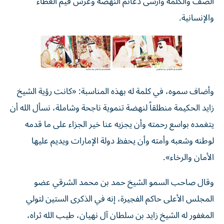
الصف والكلمة وأرسى دعائم النهضة وغرس قيم العطاء
والإنسانية.
وأضاف سموه، في كلمة له بهذه المناسبة: «كانت رؤية الشيخ
زايد الحكيمة منطلقاً لنهضة تنموية ناجحة وشاملة، نسأل الله أن
يتغمده بواسع رحمته وأن يجزيه عنا خير الجزاء على ما قدمه
لوطنه وشعبه وأمته وأن يحفظ دولة الإمارات ويديم عليها
الأمان والرخاء».
وقال صاحب السمو الشيخ حمد بن محمد الشرقي عضو
المجلس الأعلى حاكم الفجيرة، إنه في الذكرى الستين لتولي
المغفور له الشيخ زايد بن سلطان آل نهيان، طيب الله ثراه،