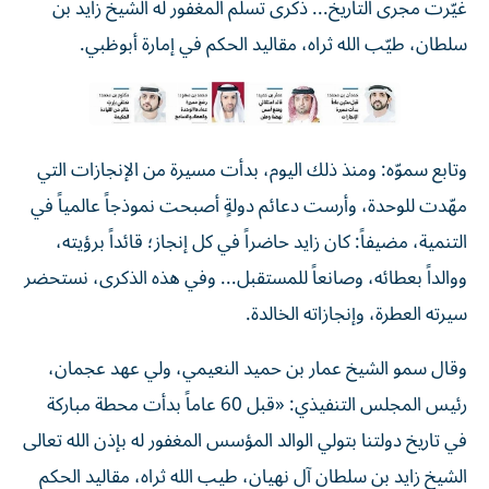
غيّرت مجرى التاريخ... ذكرى تسلّم المغفور له الشيخ زايد بن
سلطان، طيّب الله ثراه، مقاليد الحكم في إمارة أبوظبي.
وتابع سموّه: ومنذ ذلك اليوم، بدأت مسيرة من الإنجازات التي
مهّدت للوحدة، وأرست دعائم دولةٍ أصبحت نموذجاً عالمياً في
التنمية، مضيفاً: كان زايد حاضراً في كل إنجاز؛ قائداً برؤيته،
ووالداً بعطائه، وصانعاً للمستقبل... وفي هذه الذكرى، نستحضر
سيرته العطرة، وإنجازاته الخالدة.
وقال سمو الشيخ عمار بن حميد النعيمي، ولي عهد عجمان،
رئيس المجلس التنفيذي: «قبل 60 عاماً بدأت محطة مباركة
في تاريخ دولتنا بتولي الوالد المؤسس المغفور له بإذن الله تعالى
الشيخ زايد بن سلطان آل نهيان، طيب الله ثراه، مقاليد الحكم