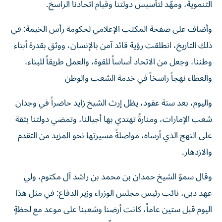
التنموية، ومهّد لتأسيس دولتنا وقيام اتحادنا الراسخ.
وأضاف على صفحة المكتب الإعلامي لحكومة رأس الخيمة: في
ذلك التاريخ، انطلقت رؤية قائد آمن بالإنسان، ووثق بقدرة أبناء
وطننا، وجعل من الاتحاد أساساً للقوة، والعمل طريقاً للبناء،
والعطاء نهجاً راسخاً في خدمة الشعب والوطن
واليوم، بعد ستة عقود، يظل إرث الشيخ زايد حاضراً في وجدان
شعب الإمارات، ومنارةً تهتدي بها أجيالنا، وتمضي دولتنا بثقة
على النهج الذي أرساه، مواصلةً مسيرتها نحو المزيد من التقدم
والازدهار.
وقال سموّ الشيخ حمدان بن محمد بن راشد آل مكتوم، ولي
عهد دبي، نائب رئيس مجلس الوزراء وزير الدفاع: في مثل هذا
اليوم قبل ستين عاماً، كانت أرضنا وشعبنا على موعد مع لحظةٍ