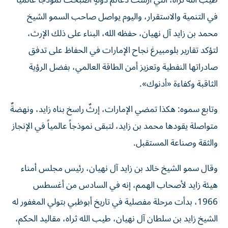
طيب الله ثراه، التي أرست دعائم دولةٍ أصبحت نموذجاً عالمياً
في التنمية والاستقرار، واليوم يواصل صاحب السمو الشيخ
محمد بن زايد آل نهيان، حفظه الله، البناء على ذلك الإرث،
لتؤكد تقارير بلومبيرغ نجاح الإمارات في الحفاظ على تدفق
صادراتها النفطية وتعزيز أمن الطاقة العالمي، بفضل الرؤية
الثاقبة وكفاءة «أدنوك».
وتابع سموه: هكذا تمضي الإمارات، إرثٌ راسخ بناه زايد، ونهضةٌ
متواصلة يقودها محمد بن زايد، لتبقى نموذجاً عالمياً في الإنجاز
والثقة وصناعة المستقبل.
وقال سمو الشيخ خالد بن زايد آل نهيان، رئيس مجلس أمناء
هيئة زايد لأصحاب الهمم، إنه في السادس من أغسطس
1966، بدأت مرحلة مفصلية في تاريخ أبوظبي بتولي المغفور له
الشيخ زايد بن سلطان آل نهيان، طيب الله ثراه، مقاليد الحكم،