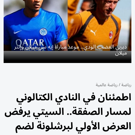
ديربي الغضب الودي.. موعد مباراة إيه سي ميلان وإنتر
ميلان
رياضة
/
رياضة عالمية
اطمئنان في النادي الكتالوني
لمسار الصفقة.. السيتي يرفض
العرض الأولي لبرشلونة لضم