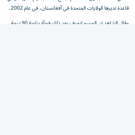
قاعدة تديرها الولايات المتحدة في أفغانستان، في عام 2002.
وقال الشاهد إن الجسم انحرف بعد ذلك فجأة بزاوية 90 درجة
على جانبه الأيسر مع انعراجه إلى اليمين، وهو الاتجاه المعاكس
الذي تميل إليه الطائرة التقليدية عادة، قبل أن يعود بسرعة إلى
الطيران الأفقي.
وأخبر الطيار المحققين أنه كان يتأمل النجوم مع زميل له نحو
الساعة 4:30 صباحاً عندما بدأت النجوم فجأة بالاختفاء فوقهما،
بحسب صحيفة ديلي ميل. فيما يلخص مكتب التحقيقات
الفيدرالي الأمر قائلاً: «بدا الأمر كما لو أن شيئاً ضخماً مر
فوقهما».
ووصف الطيار الجسم بأنه مثلث متساوي الأضلاع تحرك
بصمت عبر السماء بسرعة وارتفاع ثابتين، على الرغم من عدم