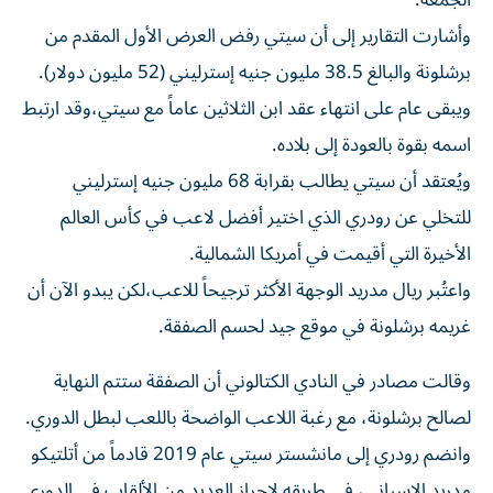
الجمعة.
وأشارت التقارير إلى أن سيتي رفض العرض الأول المقدم من
برشلونة والبالغ 38.5 مليون جنيه إسترليني (52 مليون دولار).
ويبقى عام على انتهاء عقد ابن الثلاثين عاماً مع سيتي،وقد ارتبط
اسمه بقوة بالعودة إلى بلاده.
ويُعتقد أن سيتي يطالب بقرابة 68 مليون جنيه إسترليني
للتخلي عن رودري الذي اختير أفضل لاعب في كأس العالم
الأخيرة التي أقيمت في أمريكا الشمالية.
واعتُبر ريال مدريد الوجهة الأكثر ترجيحاً للاعب،لكن يبدو الآن أن
غريمه برشلونة في موقع جيد لحسم الصفقة.
وقالت مصادر في النادي الكتالوني أن الصفقة ستتم النهاية
لصالح برشلونة، مع رغبة اللاعب الواضحة باللعب لبطل الدوري.
وانضم رودري إلى مانشستر سيتي عام 2019 قادماً من أتلتيكو
مدريد الإسباني، في طريقه لإحراز العديد من الألقاب في الدوري