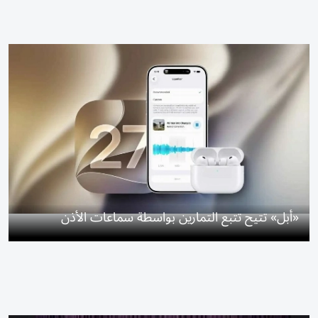
«أبل» تتيح تتبع التمارين بواسطة سماعات الأذن