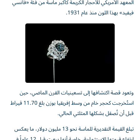
المعهد الأمريكي للأحجار الكريمة كأكبر ماسة من فئة «فانسي
فيفيد» بهذا اللون منذ عام 1931.
وتعود قصة اكتشافها إلى تسعينيات القرن الماضي، حين
استُخرجت كحجر خام من وسط إفريقيا بوزن بلغ 11.70 قيراط
قبل أن تُصقل بشكلها المثلثي الحالي.
تبلغ القيمة التقديرية للماسة نحو 13 مليون دولار، ما يعكس
ارتفاع قيمتها الاستثمارية، خاصة أنها بيعت قبل 12 عاماً في