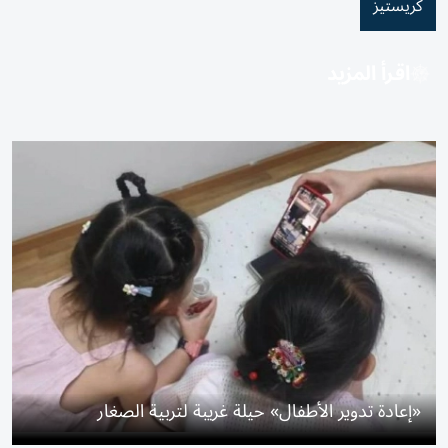
كريستيز
اقرأ المزيد
«إعادة تدوير الأطفال» حيلة غريبة لتربية الصغار