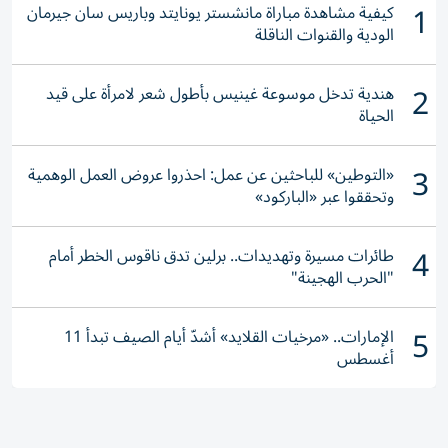
1
كيفية مشاهدة مباراة مانشستر يونايتد وباريس سان جيرمان
الودية والقنوات الناقلة
2
هندية تدخل موسوعة غينيس بأطول شعر لامرأة على قيد
الحياة
3
«التوطين» للباحثين عن عمل: احذروا عروض العمل الوهمية
وتحققوا عبر «الباركود»
4
طائرات مسيرة وتهديدات.. برلين تدق ناقوس الخطر أمام
"الحرب الهجينة"
5
الإمارات.. «مرخيات القلايد» أشدّ أيام الصيف تبدأ 11
أغسطس